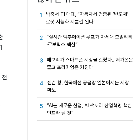
박중서 TI 대표, “자동차서 검증된 ‘반도체’
1
로봇 지능화 지름길 된다”
출
“실시간 액추에이션 루프가 차세대 모빌리티
2
·로보틱스 핵심”
하
메모리가 스마트폰 시장을 갈랐다…저가폰은
3
줄고 프리미엄은 커진다
 전
젠슨 황, 한국에선 공급망 일본에서는 시장
4
확보
“AI는 새로운 산업, AI 팩토리 산업혁명 핵심
5
할
인프라 될 것”