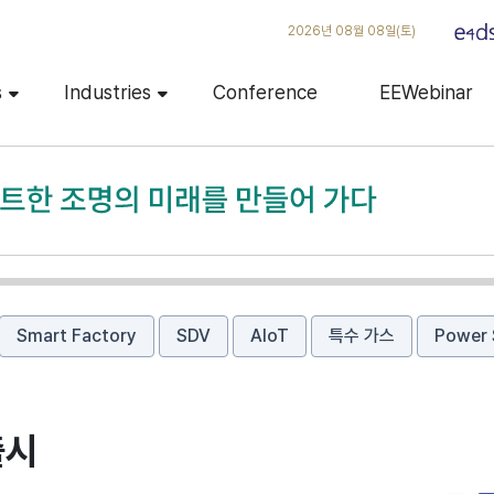
2026년 08월 08일(토)
s
Industries
Conference
EEWebinar
Smart Factory
SDV
AIoT
특수 가스
Power 
출시