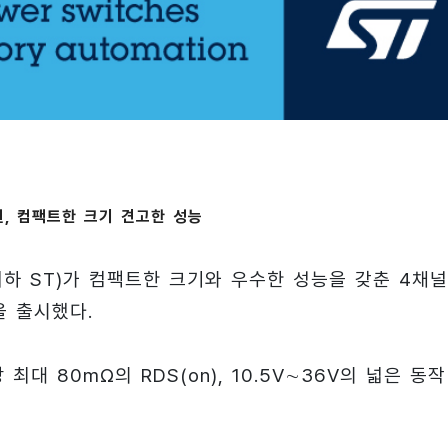
원, 컴팩트한 크기 견고한 성능
, 이하 ST)가 컴팩트한 크기와 우수한 성능을 갖춘 4채널
1을 출시했다.
 80mΩ의 RDS(on), 10.5V∼36V의 넓은 동작