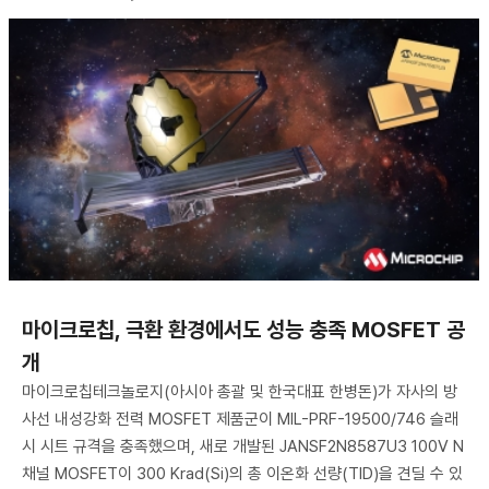
마이크로칩, 극환 환경에서도 성능 충족 MOSFET 공
개
마이크로칩테크놀로지(아시아 총괄 및 한국대표 한병돈)가 자사의 방
사선 내성강화 전력 MOSFET 제품군이 MIL-PRF-19500/746 슬래
시 시트 규격을 충족했으며, 새로 개발된 JANSF2N8587U3 100V N
채널 MOSFET이 300 Krad(Si)의 총 이온화 선량(TID)을 견딜 수 있