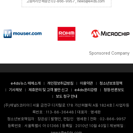
고충처리인 배종인 02-866-9957 , news@e4ds.com
Sponsored Company
e4ds뉴스 매체소개
개인정보취급방침
이용약관
청소년보호정책
기사제보
제휴문의 및 고객 불만 신고
e4ds윤리강령
정정·반론보도
보도 청구 안내
(주)채널5코리아 | 서울 금천구 디지털로 178 가산퍼블릭 A동 1824호 | 사업자등
록번호 : 113-86-36448 | 대표자 : 명세환
청소년보호책임자 : 장은성 | 발행인, 편집인 : 명세환 | 전화 : 02-866-9957
등록번호 : 서울특별시 아 01366 | 등록일 : 2010년 10월 40일 | 제보메일 :
news@e4ds.com