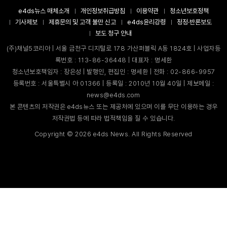
e4ds뉴스 매체소개
개인정보취급방침
이용약관
청소년보호정책
기사제보
제휴문의 및 고객 불만 신고
e4ds윤리강령
정정·반론보도
보도 청구 안내
(주)채널5코리아 | 서울 금천구 디지털로 178 가산퍼블릭 A동 1824호 | 사업자등
록번호 : 113-86-36448 | 대표자 : 명세환
청소년보호책임자 : 장은성 | 발행인, 편집인 : 명세환 | 전화 : 02-866-9957
등록번호 : 서울특별시 아 01366 | 등록일 : 2010년 10월 40일 | 제보메일 :
news@e4ds.com
본 콘텐츠의 저작권은 e4ds뉴스 또는 제공처에 있으며 이를 무단 이용하는 경우
저작권법 등에 따라 법적책임을 질 수 있습니다.
Copyright ©
2026
e4ds News. All Rights Reserved