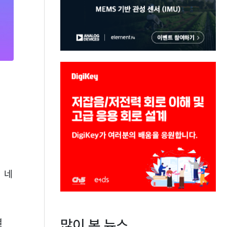
 네
많이 본 뉴스
별