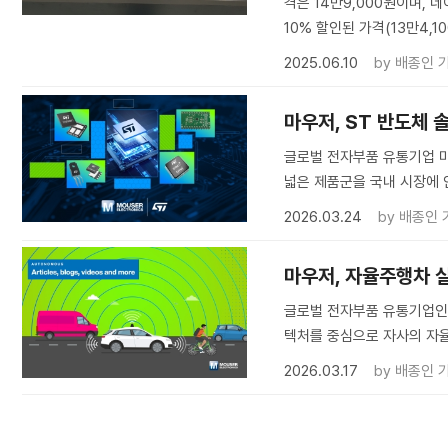
격은 14만9,000원이며, 
10% 할인된 가격(13만4,1
2025.06.10
by
배종인 
마우저, ST 반도체 
글로벌 전자부품 유통기업 
넓은 제품군을 국내 시장에 
2026.03.24
by
배종인 
마우저, 자율주행차 
글로벌 전자부품 유통기업인
텍처를 중심으로 자사의 자율
2026.03.17
by
배종인 