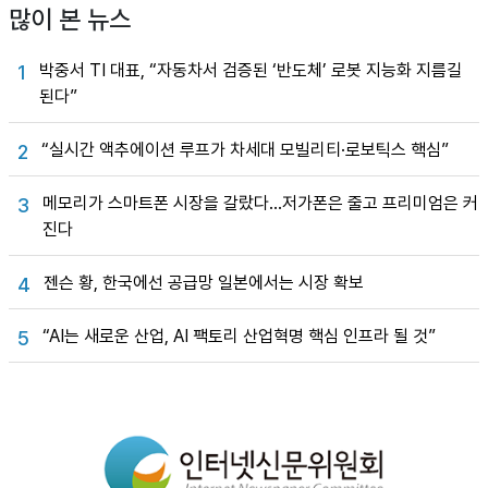
많이 본 뉴스
박중서 TI 대표, “자동차서 검증된 ‘반도체’ 로봇 지능화 지름길
1
된다”
“실시간 액추에이션 루프가 차세대 모빌리티·로보틱스 핵심”
2
메모리가 스마트폰 시장을 갈랐다…저가폰은 줄고 프리미엄은 커
3
진다
젠슨 황, 한국에선 공급망 일본에서는 시장 확보
4
“AI는 새로운 산업, AI 팩토리 산업혁명 핵심 인프라 될 것”
5