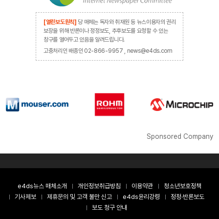
[열린보도원칙]
당 매체는 독자와 취재원 등 뉴스이용자의 권리
보장을 위해 반론이나 정정보도, 추후보도를 요청할 수 있는
창구를 열어두고 있음을 알려드립니다.
고충처리인 배종인 02-866-9957 , news@e4ds.com
Sponsored Company
e4ds뉴스 매체소개
개인정보취급방침
이용약관
청소년보호정책
기사제보
제휴문의 및 고객 불만 신고
e4ds윤리강령
정정·반론보도
보도 청구 안내