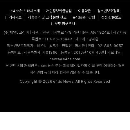
e4ds뉴스 매체소개
개인정보취급방침
이용약관
청소년보호정책
기사제보
제휴문의 및 고객 불만 신고
e4ds윤리강령
정정·반론보도
보도 청구 안내
(주)채널5코리아 | 서울 금천구 디지털로 178 가산퍼블릭 A동 1824호 | 사업자등
록번호 : 113-86-36448 | 대표자 : 명세환
청소년보호책임자 : 장은성 | 발행인, 편집인 : 명세환 | 전화 : 02-866-9957
등록번호 : 서울특별시 아 01366 | 등록일 : 2010년 10월 40일 | 제보메일 :
news@e4ds.com
본 콘텐츠의 저작권은 e4ds뉴스 또는 제공처에 있으며 이를 무단 이용하는 경우
저작권법 등에 따라 법적책임을 질 수 있습니다.
Copyright ©
2026
e4ds News. All Rights Reserved