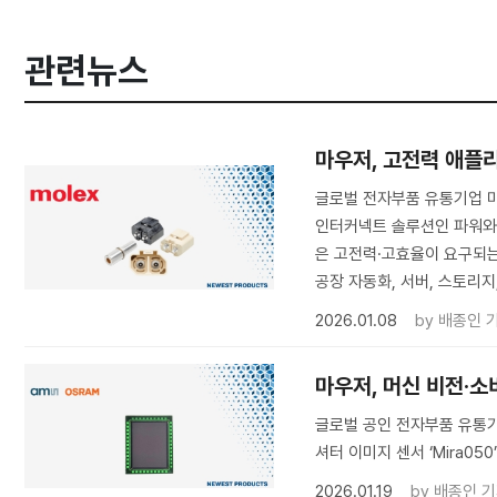
관련뉴스
마우저, 고전력 애플
글로벌 전자부품 유통기업 마우저
인터커넥트 솔루션인 파워와이
은 고전력·고효율이 요구되는
공장 자동화, 서버, 스토리
2026.01.08
by
배종인 
마우저, 머신 비전·소
글로벌 공인 전자부품 유통기
셔터 이미지 센서 ‘Mira0
2026.01.19
by
배종인 