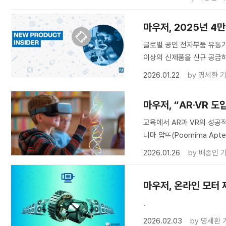
마우저, 2025년 4
글로벌 공인 전자부품 유통기업 
이상의 신제품을 신규 공급하
2026.01.22
by
명세환 
마우저, “AR·VR 
교육에서 AR과 VR의 성공적인
니마 압뜨(Poornima Ap
2026.01.26
by
배종인 
마우저, 온라인 모터 
.
2026.02.03
by
명세환 