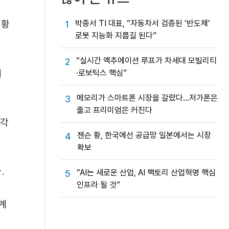
상황
박중서 TI 대표, “자동차서 검증된 ‘반도체’
1
로봇 지능화 지름길 된다”
“실시간 액추에이션 루프가 차세대 모빌리티
2
케
·로보틱스 핵심”
메모리가 스마트폰 시장을 갈랐다…저가폰은
3
줄고 프리미엄은 커진다
즉각
젠슨 황, 한국에선 공급망 일본에서는 시장
4
확보
.
“AI는 새로운 산업, AI 팩토리 산업혁명 핵심
5
인프라 될 것”
계