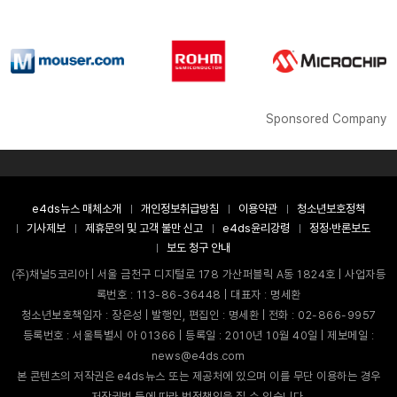
Sponsored Company
e4ds뉴스 매체소개
개인정보취급방침
이용약관
청소년보호정책
기사제보
제휴문의 및 고객 불만 신고
e4ds윤리강령
정정·반론보도
보도 청구 안내
(주)채널5코리아 | 서울 금천구 디지털로 178 가산퍼블릭 A동 1824호 | 사업자등
록번호 : 113-86-36448 | 대표자 : 명세환
청소년보호책임자 : 장은성 | 발행인, 편집인 : 명세환 | 전화 : 02-866-9957
등록번호 : 서울특별시 아 01366 | 등록일 : 2010년 10월 40일 | 제보메일 :
news@e4ds.com
본 콘텐츠의 저작권은 e4ds뉴스 또는 제공처에 있으며 이를 무단 이용하는 경우
저작권법 등에 따라 법적책임을 질 수 있습니다.