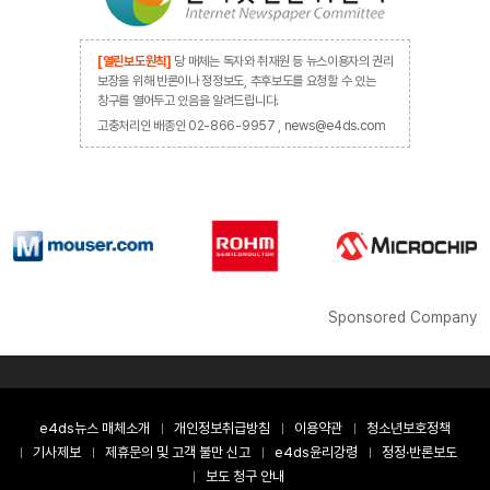
[열린보도원칙]
당 매체는 독자와 취재원 등 뉴스이용자의 권리
보장을 위해 반론이나 정정보도, 추후보도를 요청할 수 있는
창구를 열어두고 있음을 알려드립니다.
고충처리인 배종인 02-866-9957 , news@e4ds.com
Sponsored Company
e4ds뉴스 매체소개
개인정보취급방침
이용약관
청소년보호정책
기사제보
제휴문의 및 고객 불만 신고
e4ds윤리강령
정정·반론보도
보도 청구 안내