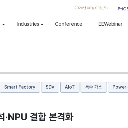
2026년 08월 08일(토)
s
Industries
Conference
EEWebinar
Smart Factory
SDV
AIoT
특수 가스
Power 
석·NPU 결합 본격화