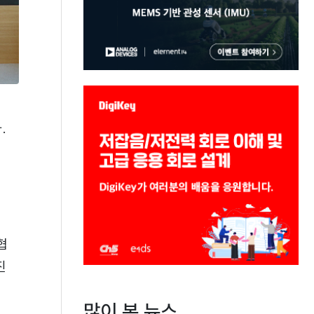
.
협
진
많이 본 뉴스