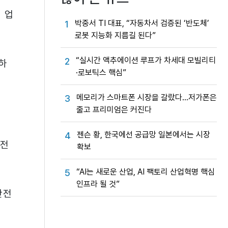
 업
박중서 TI 대표, “자동차서 검증된 ‘반도체’
1
로봇 지능화 지름길 된다”
“실시간 액추에이션 루프가 차세대 모빌리티
2
하
·로보틱스 핵심”
메모리가 스마트폰 시장을 갈랐다…저가폰은
3
줄고 프리미엄은 커진다
젠슨 황, 한국에선 공급망 일본에서는 시장
4
 전
확보
“AI는 새로운 산업, AI 팩토리 산업혁명 핵심
5
인프라 될 것”
안전