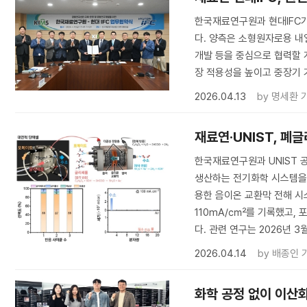
한국재료연구원과 현대IFC가
다. 양측은 소형원자로용 내
개발 등을 중심으로 협력할 
장 적용성을 높이고 중장기 
2026.04.13
by
명세환 
재료연·UNIST, 폐
한국재료연구원과 UNIST
생산하는 전기화학 시스템을
용한 음이온 교환막 전해 시
110mA/㎠를 기록했고, 
다. 관련 연구는 2026년 3
2026.04.14
by
배종인 
화학 공정 없이 이산