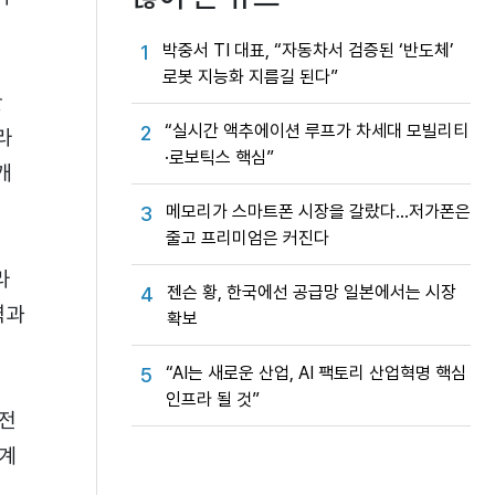
박중서 TI 대표, “자동차서 검증된 ‘반도체’
1
로봇 지능화 지름길 된다”
관
“실시간 액추에이션 루프가 차세대 모빌리티
2
라
·로보틱스 핵심”
개
메모리가 스마트폰 시장을 갈랐다…저가폰은
3
줄고 프리미엄은 커진다
라
젠슨 황, 한국에선 공급망 일본에서는 시장
4
력과
확보
“AI는 새로운 산업, AI 팩토리 산업혁명 핵심
5
인프라 될 것”
 전
연계