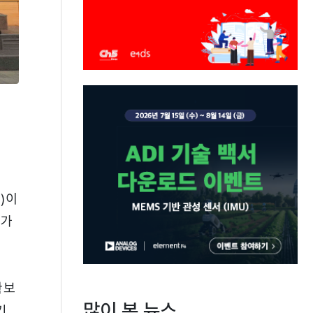
)이
문가
확보
많이 본 뉴스
기