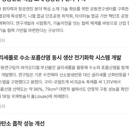
 원자력과 항공엔진 분야 핵심 소재 기술 확보를 위한 공동연구센터를 구축한
열강재 특성평가, 니켈 합금 단조공정 최적화, 타이타늄 합금 기반 팩단조 공정
계획이다. 연구개발과 시험평가, 기술이전을 잇는 협력 체계를 바탕으로 산업 
기술 협력 기반을 마련한다는 구상이다.
기자
글리세롤로 수소·포름산염 동시 생산 전기화학 시스템 개발
 공동연구팀이 바이오디젤 부산물인 글리세롤을 활용해 수소와 포름산염을 함께
 개발했다. 연구팀은 기존 수전해의 산소발생반응 대신 글리세롤 산화반응을 
스템을 구현했다고 밝혔다. 구리-코발트계 비귀금속 촉매를 써 1.31V에서
포름산염 선택도는 약 96%, 79㎠ 대면적 셀에서도 안정적 구동 성능을 확인
월 18일 국제학술지 줄(Joule)에 게재됐다.
기자
화탄소 흡착 성능 개선