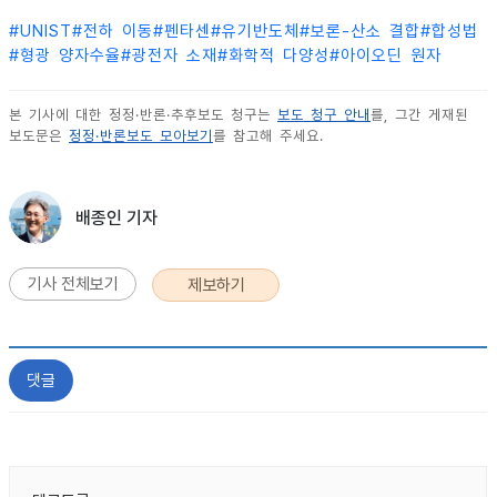
#
UNIST
#
전하 이동
#
펜타센
#
유기반도체
#
보론-산소 결합
#
합성법
#
형광 양자수율
#
광전자 소재
#
화학적 다양성
#
아이오딘 원자
본 기사에 대한 정정·반론·추후보도 청구는
보도 청구 안내
를, 그간 게재된
보도문은
정정·반론보도 모아보기
를 참고해 주세요.
배종인 기자
기사 전체보기
제보하기
댓글