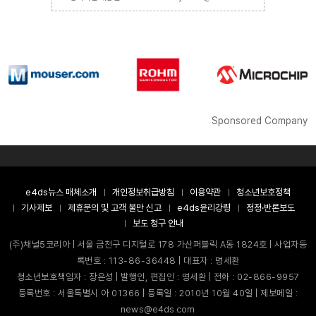
Sponsored Company
e4ds뉴스 매체소개
개인정보취급방침
이용약관
청소년보호정책
기사제보
제휴문의 및 고객 불만 신고
e4ds윤리강령
정정·반론보도
보도 청구 안내
(주)채널5코리아 | 서울 금천구 디지털로 178 가산퍼블릭 A동 1824호 | 사업자등
록번호 : 113-86-36448 | 대표자 : 명세환
청소년보호책임자 : 장은성 | 발행인, 편집인 : 명세환 | 전화 : 02-866-9957
등록번호 : 서울특별시 아 01366 | 등록일 : 2010년 10월 40일 | 제보메일 :
news@e4ds.com