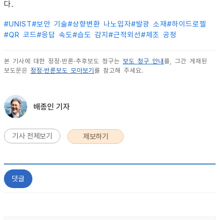
다.
#
UNIST
#
보안 기술
#
상향변환 나노입자
#
발광 소재
#
하이드로젤
#
QR 코드
#
응답 속도
#
습도 감지
#
근적외선
#
제조 공정
본 기사에 대한 정정·반론·추후보도 청구는
보도 청구 안내
를, 그간 게재된
보도문은
정정·반론보도 모아보기
를 참고해 주세요.
배종인 기자
기사 전체보기
제보하기
댓글