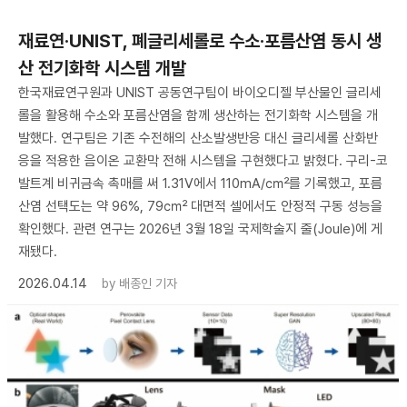
재료연·UNIST, 폐글리세롤로 수소·포름산염 동시 생
산 전기화학 시스템 개발
한국재료연구원과 UNIST 공동연구팀이 바이오디젤 부산물인 글리세
롤을 활용해 수소와 포름산염을 함께 생산하는 전기화학 시스템을 개
발했다. 연구팀은 기존 수전해의 산소발생반응 대신 글리세롤 산화반
응을 적용한 음이온 교환막 전해 시스템을 구현했다고 밝혔다. 구리-코
발트계 비귀금속 촉매를 써 1.31V에서 110mA/㎠를 기록했고, 포름
산염 선택도는 약 96%, 79㎠ 대면적 셀에서도 안정적 구동 성능을
확인했다. 관련 연구는 2026년 3월 18일 국제학술지 줄(Joule)에 게
재됐다.
2026.04.14
by
배종인 기자