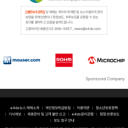
[열린보도원칙]
당 매체는 독자와 취재원 등 뉴스이용자의 권리
보장을 위해 반론이나 정정보도, 추후보도를 요청할 수 있는
창구를 열어두고 있음을 알려드립니다.
고충처리인 배종인 02-866-9957 , news@e4ds.com
Sponsored Company
e4ds뉴스 매체소개
개인정보취급방침
이용약관
청소년보호정책
기사제보
제휴문의 및 고객 불만 신고
e4ds윤리강령
정정·반론보도
보도 청구 안내