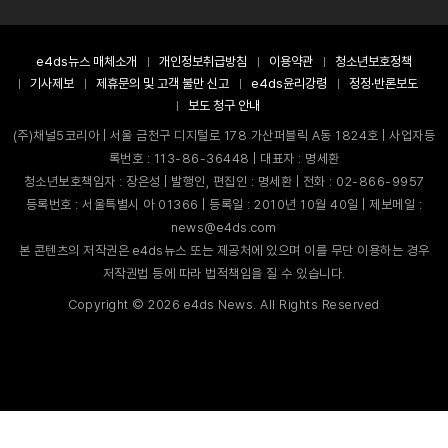
e4ds뉴스 매체소개
개인정보취급방침
이용약관
청소년보호정책
기사제보
제휴문의 및 고객 불만 신고
e4ds윤리강령
정정·반론보도
보도 청구 안내
(주)채널5코리아 | 서울 금천구 디지털로 178 가산퍼블릭 A동 1824호 | 사업자등
록번호 : 113-86-36448 | 대표자 : 명세환
청소년보호책임자 : 장은성 | 발행인, 편집인 : 명세환 | 전화 : 02-866-9957
등록번호 : 서울특별시 아 01366 | 등록일 : 2010년 10월 40일 | 제보메일 :
news@e4ds.com
본 콘텐츠의 저작권은 e4ds뉴스 또는 제공처에 있으며 이를 무단 이용하는 경우
저작권법 등에 따라 법적책임을 질 수 있습니다.
Copyright ©
2026
e4ds News. All Rights Reserved