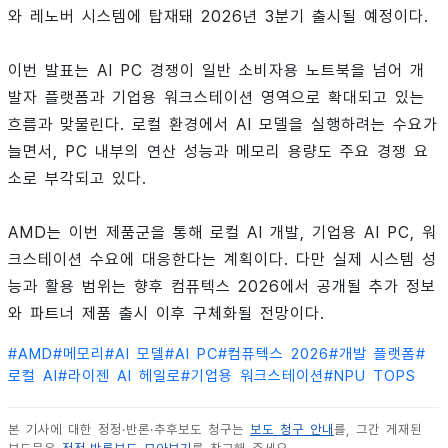
와 레노버 시스템에 탑재돼 2026년 3분기 출시될 예정이다.
이번 발표는 AI PC 경쟁이 일반 소비자용 노트북을 넘어 개
발자 플랫폼과 기업용 워크스테이션 영역으로 확대되고 있는
흐름과 맞물린다. 로컬 환경에서 AI 모델을 실행하려는 수요가
늘면서, PC 내부의 연산 성능과 메모리 용량도 주요 경쟁 요
소로 부각되고 있다.
AMD는 이번 제품군을 통해 로컬 AI 개발, 기업용 AI PC, 워
크스테이션 수요에 대응한다는 계획이다. 다만 실제 시스템 성
능과 활용 범위는 향후 컴퓨텍스 2026에서 공개될 추가 정보
와 파트너 제품 출시 이후 구체화될 전망이다.
#
AMD
#
메모리
#
AI 모델
#
AI PC
#
컴퓨텍스 2026
#
개발 플랫폼
#
로컬 AI
#
라이젠 AI 헤일로
#
기업용 워크스테이션
#
NPU TOPS
본 기사에 대한 정정·반론·추후보도 청구는
보도 청구 안내
를, 그간 게재된