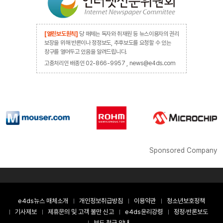
[열린보도원칙]
당 매체는 독자와 취재원 등 뉴스이용자의 권리
보장을 위해 반론이나 정정보도, 추후보도를 요청할 수 있는
창구를 열어두고 있음을 알려드립니다.
고충처리인 배종인 02-866-9957 , news@e4ds.com
Sponsored Company
e4ds뉴스 매체소개
개인정보취급방침
이용약관
청소년보호정책
기사제보
제휴문의 및 고객 불만 신고
e4ds윤리강령
정정·반론보도
보도 청구 안내