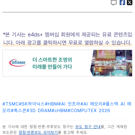
*본 기사는 e4ds+ 멤버십 회원에게 제공되는 유료 콘텐츠입
니다. 아래 광고를 클릭하시면 무료로 열람하실 수 있습니다.
#
TSMC
#
SK하이닉스
#
HBM
#
AI 인프라
#
AI 메모리
#
풀스택 AI 메
모리
#
폭스콘
#
3D DRAM
#
cHBM
#
COMPUTEX 2026
본 기사에 대한 정정·반론·추후보도 청구는
보도 청구 안내
를, 그간 게재된
보도문은
정정·반론보도 모아보기
를 참고해 주세요.