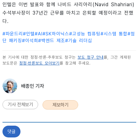
인텔은 이번 발표와 함께 나비드 샤리아리(Navid Shahriari)
수석부사장이 37년간 근무를 마치고 은퇴할 예정이라고 전했
다.
#
파운드리
#
인텔
#
AI
#
SK하이닉스
#
고성능 컴퓨팅
#
시스템 통합
#
첨
단 패키징
#
이석희
#
백엔드 제조
#
기술 리더십
본 기사에 대한 정정·반론·추후보도 청구는
보도 청구 안내
를, 그간 게재된
보도문은
정정·반론보도 모아보기
를 참고해 주세요.
배종인 기자
기사 전체보기
제보하기
댓글