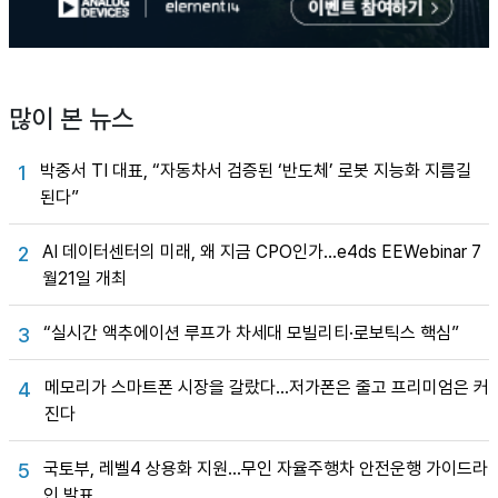
많이 본 뉴스
박중서 TI 대표, “자동차서 검증된 ‘반도체’ 로봇 지능화 지름길
1
된다”
AI 데이터센터의 미래, 왜 지금 CPO인가…e4ds EEWebinar 7
2
월21일 개최
“실시간 액추에이션 루프가 차세대 모빌리티·로보틱스 핵심”
3
메모리가 스마트폰 시장을 갈랐다…저가폰은 줄고 프리미엄은 커
4
진다
국토부, 레벨4 상용화 지원…무인 자율주행차 안전운행 가이드라
5
인 발표