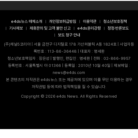
e4ds뉴스 매체소개
개인정보취급방침
이용약관
청소년보호정책
기사제보
제휴문의 및 고객 불만 신고
e4ds윤리강령
정정·반론보도
보도 청구 안내
(주)채널5코리아 | 서울 금천구 디지털로 178 가산퍼블릭 A동 1824호 | 사업자등
록번호 : 113-86-36448 | 대표자 : 명세환
청소년보호책임자 : 장은성 | 발행인, 편집인 : 명세환 | 전화 : 02-866-9957
등록번호 : 서울특별시 아 01366 | 등록일 : 2010년 10월 40일 | 제보메일 :
news@e4ds.com
본 콘텐츠의 저작권은 e4ds뉴스 또는 제공처에 있으며 이를 무단 이용하는 경우
저작권법 등에 따라 법적책임을 질 수 있습니다.
Copyright ©
2026
e4ds News. All Rights Reserved