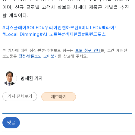
이며, 신규 글로벌 고객사 확보와 차세대 제품군 개발을 추진
할 계획이다.
#
디스플레이
#
OLED
#
우리이앤엘하루틴
#
미니LED
#
백라이트
#
Local Dimming
#
AI 노트북
#
색재현율
#
트렌드포스
본 기사에 대한 정정·반론·추후보도 청구는
보도 청구 안내
를, 그간 게재된
보도문은
정정·반론보도 모아보기
를 참고해 주세요.
명세환 기자
기사 전체보기
제보하기
댓글