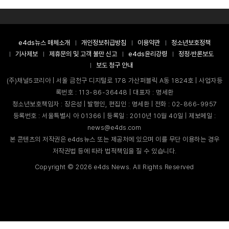
e4ds뉴스 매체소개
개인정보취급방침
이용약관
청소년보호정책
기사제보
제휴문의 및 고객 불만 신고
e4ds윤리강령
정정·반론보도
보도 청구 안내
(주)채널5코리아 | 서울 금천구 디지털로 178 가산퍼블릭 A동 1824호 | 사업자등
록번호 : 113-86-36448 | 대표자 : 명세환
청소년보호책임자 : 장은성 | 발행인, 편집인 : 명세환 | 전화 : 02-866-9957
등록번호 : 서울특별시 아 01366 | 등록일 : 2010년 10월 40일 | 제보메일 :
news@e4ds.com
본 콘텐츠의 저작권은 e4ds뉴스 또는 제공처에 있으며 이를 무단 이용하는 경우
저작권법 등에 따라 법적책임을 질 수 있습니다.
Copyright ©
2026
e4ds News. All Rights Reserved