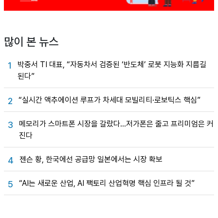
많이 본 뉴스
박중서 TI 대표, “자동차서 검증된 ‘반도체’ 로봇 지능화 지름길
1
된다”
“실시간 액추에이션 루프가 차세대 모빌리티·로보틱스 핵심”
2
메모리가 스마트폰 시장을 갈랐다…저가폰은 줄고 프리미엄은 커
3
진다
젠슨 황, 한국에선 공급망 일본에서는 시장 확보
4
“AI는 새로운 산업, AI 팩토리 산업혁명 핵심 인프라 될 것”
5