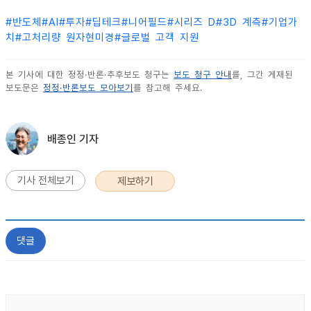
#
반도체
#
AI
#
투자
#
딥테크
#
니어필드
#
시리즈 D
#
3D 계측
#
기업가
치
#
고처리량 원자현미경
#
글로벌 고객 지원
본 기사에 대한 정정·반론·추후보도 청구는
보도 청구 안내
를, 그간 게재된
보도문은
정정·반론보도 모아보기
를 참고해 주세요.
배종인 기자
기사 전체보기
제보하기
댓글