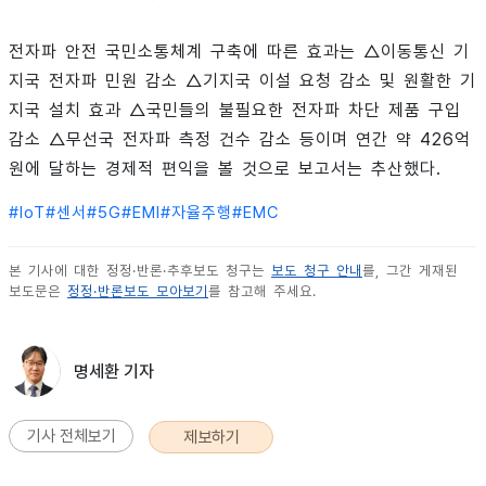
전자파 안전 국민소통체계 구축에 따른 효과는 △이동통신 기
지국 전자파 민원 감소 △기지국 이설 요청 감소 및 원활한 기
지국 설치 효과 △국민들의 불필요한 전자파 차단 제품 구입
감소 △무선국 전자파 측정 건수 감소 등이며 연간 약 426억
원에 달하는 경제적 편익을 볼 것으로 보고서는 추산했다.
#
IoT
#
센서
#
5G
#
EMI
#
자율주행
#
EMC
본 기사에 대한 정정·반론·추후보도 청구는
보도 청구 안내
를, 그간 게재된
보도문은
정정·반론보도 모아보기
를 참고해 주세요.
명세환 기자
기사 전체보기
제보하기