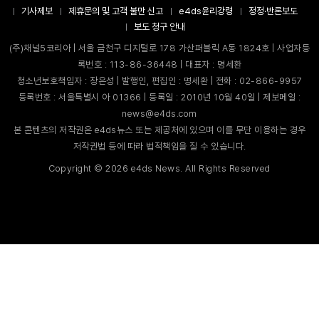
기사제보
제휴문의 및 고객 불만 신고
e4ds윤리강령
정정·반론보도
보도 청구 안내
(주)채널5코리아 | 서울 금천구 디지털로 178 가산퍼블릭 A동 1824호 | 사업자등
록번호 : 113-86-36448 | 대표자 : 명세환
청소년보호책임자 : 장은성 | 발행인, 편집인 : 명세환 | 전화 : 02-866-9957
등록번호 : 서울특별시 아 01366 | 등록일 : 2010년 10월 40일 | 제보메일 :
news@e4ds.com
본 콘텐츠의 저작권은 e4ds뉴스 또는 제공처에 있으며 이를 무단 이용하는 경우
저작권법 등에 따라 법적책임을 질 수 있습니다.
Copyright ©
2026
e4ds News. All Rights Reserved