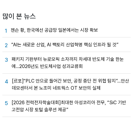
많이 본 뉴스
젠슨 황, 한국에선 공급망 일본에서는 시장 확보
1
“AI는 새로운 산업, AI 팩토리 산업혁명 핵심 인프라 될 것”
2
패키지 기판부터 뉴로모픽 소자까지 차세대 반도체 기술 한눈
3
에…2026년도 반도체사업 성과교류회
[르포]“PLC 안으로 들어간 보안, 공정 중단 전 위협 탐지”…안산
4
데모센터서 본 노조미 네트웍스 OT 보안의 실제
[2026 전력전자학술대회]최대한 아성코리아 전무, “SiC 기반
5
고전압 시장 토털 솔루션 제공”