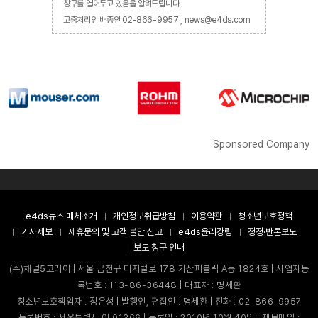
창구를 열어두고 있음을 알려드립니다.
고충처리인 배종인 02-866-9957 , news@e4ds.com
Sponsored Company
e4ds뉴스 매체소개
개인정보취급방침
이용약관
청소년보호정책
기사제보
제휴문의 및 고객 불만 신고
e4ds윤리강령
정정·반론보도
보도 청구 안내
(주)채널5코리아 | 서울 금천구 디지털로 178 가산퍼블릭 A동 1824호 | 사업자등
록번호 : 113-86-36448 | 대표자 : 명세환
청소년보호책임자 : 장은성 | 발행인, 편집인 : 명세환 | 전화 : 02-866-9957
등록번호 : 서울특별시 아 01366 | 등록일 : 2010년 10월 40일 | 제보메일 :