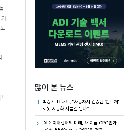
을
신뢰
 토
.
많이 본 뉴스
입니
박중서 TI 대표, “자동차서 검증된 ‘반도체’
1
로봇 지능화 지름길 된다”
AI 데이터센터의 미래, 왜 지금 CPO인가…
2
e4ds EEWebinar 7월21일 개최