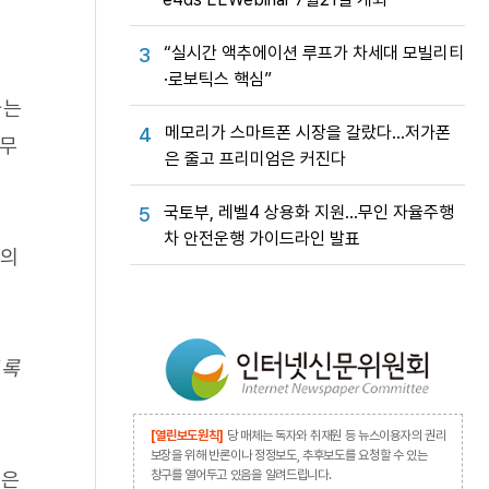
“실시간 액추에이션 루프가 차세대 모빌리티
3
·로보틱스 핵심”
다는
메모리가 스마트폰 시장을 갈랐다…저가폰
4
 무
은 줄고 프리미엄은 커진다
국토부, 레벨4 상용화 지원…무인 자율주행
5
차 안전운행 가이드라인 발표
 의
도록
[열린보도원칙]
당 매체는 독자와 취재원 등 뉴스이용자의 권리
보장을 위해 반론이나 정정보도, 추후보도를 요청할 수 있는
많은
창구를 열어두고 있음을 알려드립니다.