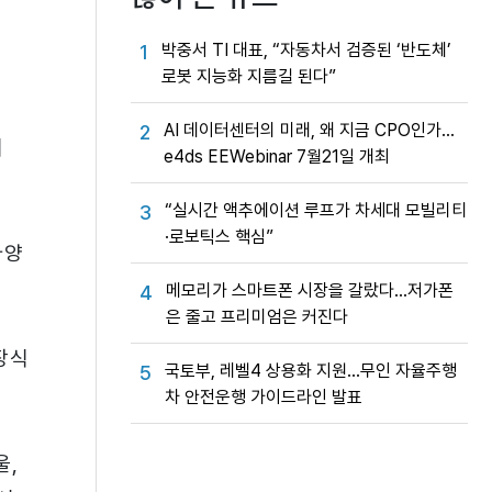
박중서 TI 대표, “자동차서 검증된 ‘반도체’
1
로봇 지능화 지름길 된다”
AI 데이터센터의 미래, 왜 지금 CPO인가…
2
의
e4ds EEWebinar 7월21일 개최
“실시간 액추에이션 루프가 차세대 모빌리티
3
·로보틱스 핵심”
다양
메모리가 스마트폰 시장을 갈랐다…저가폰
4
은 줄고 프리미엄은 커진다
장식
국토부, 레벨4 상용화 지원…무인 자율주행
5
차 안전운행 가이드라인 발표
울,