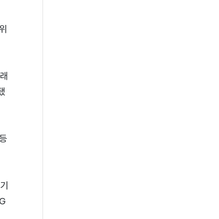
 위
미래
됐
 등
 기
G