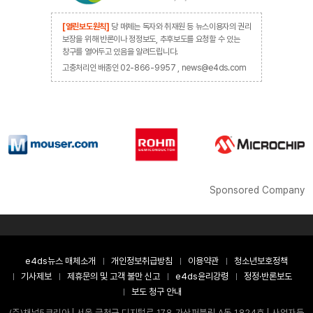
[열린보도원칙]
당 매체는 독자와 취재원 등 뉴스이용자의 권리
보장을 위해 반론이나 정정보도, 추후보도를 요청할 수 있는
창구를 열어두고 있음을 알려드립니다.
고충처리인 배종인 02-866-9957 , news@e4ds.com
Sponsored Company
e4ds뉴스 매체소개
개인정보취급방침
이용약관
청소년보호정책
기사제보
제휴문의 및 고객 불만 신고
e4ds윤리강령
정정·반론보도
보도 청구 안내
(주)채널5코리아 | 서울 금천구 디지털로 178 가산퍼블릭 A동 1824호 | 사업자등