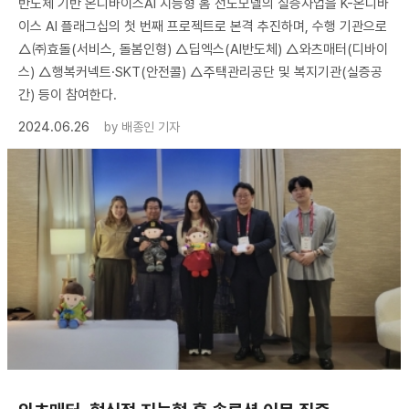
반도체 기반 온디바이스AI 지능형 홈 선도모델의 실증사업을 K-온디바
이스 AI 플래그십의 첫 번째 프로젝트로 본격 추진하며, 수행 기관으로
△㈜효돌(서비스, 돌봄인형) △딥엑스(AI반도체) △와츠매터(디바이
스) △행복커넥트·SKT(안전콜) △주택관리공단 및 복지기관(실증공
간) 등이 참여한다.
2024.06.26
by
배종인 기자