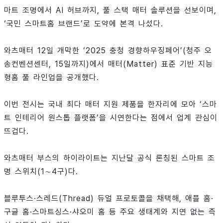
마트 조명에서 AI 허브까지, 풀 스택 매터 솔루션을 선보이며,
‘국민 스마트홈 브랜드’로 도약에 본격 나섰다.
와츠매터 12일 개막한 ‘2025 충청 경향하우징페어’(청주 오
송컨벤션센터, 15일까지)에서 매터(Matter) 표준 기반 지능
형홈 풀 라인업을 공개했다.
이번 전시는 국내 최다 매터 지원 제품을 한자리에 모아 ‘스마
트 인테리어 원스톱 플랫폼’을 시연한다는 점에서 업계 관심이
뜨겁다.
와츠매터 부스의 하이라이트는 지난달 공식 론칭된 스마트 조
명 스위치(1∼4구)다.
블루투스·스레드(Thread) 듀얼 프로토콜을 채택해, 애플 홈·
구글 홈·스마트싱스·샤오미 홈 등 주요 생태계와 지연 없는 즉