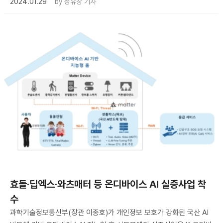
2024.01.29
by
성유창 기자
효돌·딥엑스·와츠매터 등 온디바이스 AI 실증사업 착
수
과학기술정보통신부(장관 이종호)가 개인정보 보호가 강화된 국산 AI