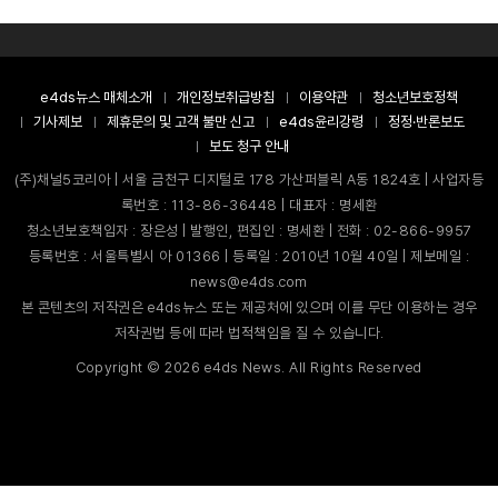
e4ds뉴스 매체소개
개인정보취급방침
이용약관
청소년보호정책
기사제보
제휴문의 및 고객 불만 신고
e4ds윤리강령
정정·반론보도
보도 청구 안내
(주)채널5코리아 | 서울 금천구 디지털로 178 가산퍼블릭 A동 1824호 | 사업자등
록번호 : 113-86-36448 | 대표자 : 명세환
청소년보호책임자 : 장은성 | 발행인, 편집인 : 명세환 | 전화 : 02-866-9957
등록번호 : 서울특별시 아 01366 | 등록일 : 2010년 10월 40일 | 제보메일 :
news@e4ds.com
본 콘텐츠의 저작권은 e4ds뉴스 또는 제공처에 있으며 이를 무단 이용하는 경우
저작권법 등에 따라 법적책임을 질 수 있습니다.
Copyright ©
2026
e4ds News. All Rights Reserved