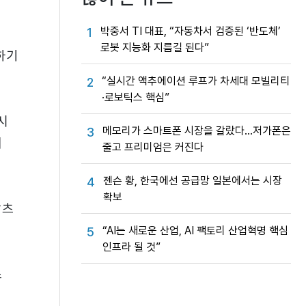
박중서 TI 대표, “자동차서 검증된 ‘반도체’
1
로봇 지능화 지름길 된다”
하기
“실시간 액추에이션 루프가 차세대 모빌리티
2
·로보틱스 핵심”
시
메모리가 스마트폰 시장을 갈랐다…저가폰은
3
서
줄고 프리미엄은 커진다
젠슨 황, 한국에선 공급망 일본에서는 시장
4
확보
알츠
“AI는 새로운 산업, AI 팩토리 산업혁명 핵심
5
인프라 될 것”
스