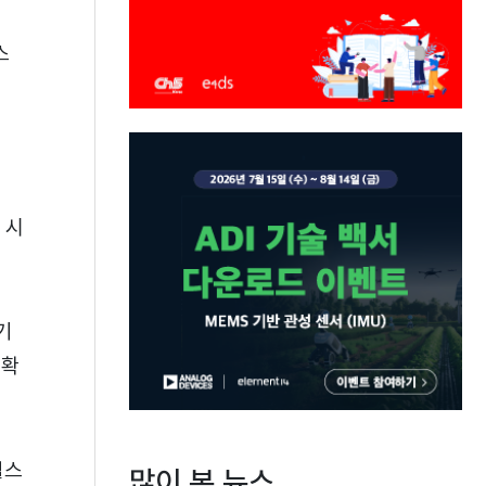
스
 시
기
 확
헬스
많이 본 뉴스