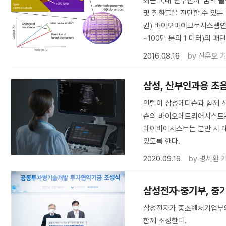
최근 국내 연구진이 ‘꿈의 
및 질환들을 진단할 수 있는
권) 바이오마이크로시스템연
~100만 분의 1 미터)의
2016.08.16
by
신윤오 
삼성, 산부인과용 초음
인텔이 삼성메디슨과 함께 
슨의 바이오메트리어시스트는 
레이버어시스트는 분만 시 
있도록 한다.
2020.09.16
by
명세환 
삼성전자·중기부, 중기
삼성전자가 중소벤처기업부와 
함께 조성한다.