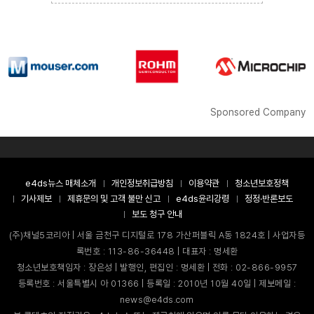
Sponsored Company
e4ds뉴스 매체소개
개인정보취급방침
이용약관
청소년보호정책
기사제보
제휴문의 및 고객 불만 신고
e4ds윤리강령
정정·반론보도
보도 청구 안내
(주)채널5코리아 | 서울 금천구 디지털로 178 가산퍼블릭 A동 1824호 | 사업자등
록번호 : 113-86-36448 | 대표자 : 명세환
청소년보호책임자 : 장은성 | 발행인, 편집인 : 명세환 | 전화 : 02-866-9957
등록번호 : 서울특별시 아 01366 | 등록일 : 2010년 10월 40일 | 제보메일 :
news@e4ds.com