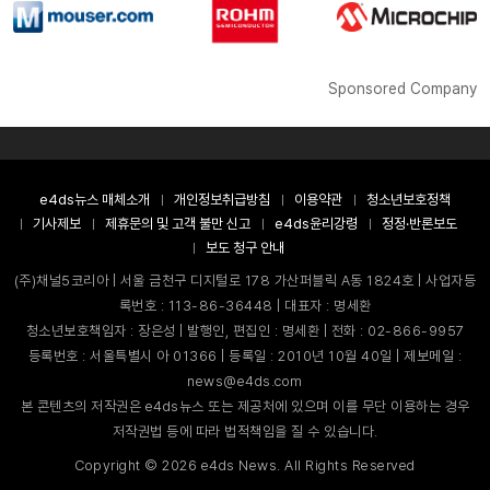
Sponsored Company
e4ds뉴스 매체소개
개인정보취급방침
이용약관
청소년보호정책
기사제보
제휴문의 및 고객 불만 신고
e4ds윤리강령
정정·반론보도
보도 청구 안내
(주)채널5코리아 | 서울 금천구 디지털로 178 가산퍼블릭 A동 1824호 | 사업자등
록번호 : 113-86-36448 | 대표자 : 명세환
청소년보호책임자 : 장은성 | 발행인, 편집인 : 명세환 | 전화 : 02-866-9957
등록번호 : 서울특별시 아 01366 | 등록일 : 2010년 10월 40일 | 제보메일 :
news@e4ds.com
본 콘텐츠의 저작권은 e4ds뉴스 또는 제공처에 있으며 이를 무단 이용하는 경우
저작권법 등에 따라 법적책임을 질 수 있습니다.
Copyright ©
2026
e4ds News. All Rights Reserved