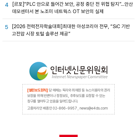
[르포]“PLC 안으로 들어간 보안, 공정 중단 전 위협 탐지”…안산
4
데모센터서 본 노조미 네트웍스 OT 보안의 실제
[2026 전력전자학술대회]최대한 아성코리아 전무, “SiC 기반
5
고전압 시장 토털 솔루션 제공”
[열린보도원칙]
당 매체는 독자와 취재원 등 뉴스이용자의 권리
보장을 위해 반론이나 정정보도, 추후보도를 요청할 수 있는
창구를 열어두고 있음을 알려드립니다.
고충처리인 배종인 02-866-9957 , news@e4ds.com