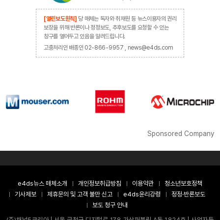
[열린보도원칙]
당 매체는 독자와 취재원 등 뉴스이용자의 권리
보장을 위해 반론이나 정정보도, 추후보도를 요청할 수 있는
창구를 열어두고 있음을 알려드립니다.
고충처리인 배종인 02-866-9957 , news@e4ds.com
Sponsored Company
e4ds뉴스 매체소개
개인정보취급방침
이용약관
청소년보호정책
기사제보
제휴문의 및 고객 불만 신고
e4ds윤리강령
정정·반론보도
보도 청구 안내
(주)채널5코리아 | 서울 금천구 디지털로 178 가산퍼블릭 A동 1824호 | 사업자등