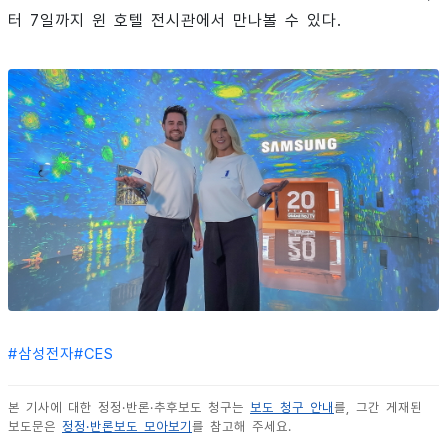
터 7일까지 윈 호텔 전시관에서 만나볼 수 있다.
#
삼성전자
#
CES
본 기사에 대한 정정·반론·추후보도 청구는
보도 청구 안내
를, 그간 게재된
보도문은
정정·반론보도 모아보기
를 참고해 주세요.