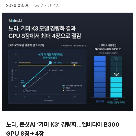
2026.08.06
by
명세환 기자
노타, 문샷AI ‘키미 K3’ 경량화…엔비디아 B300
GPU 8장→4장