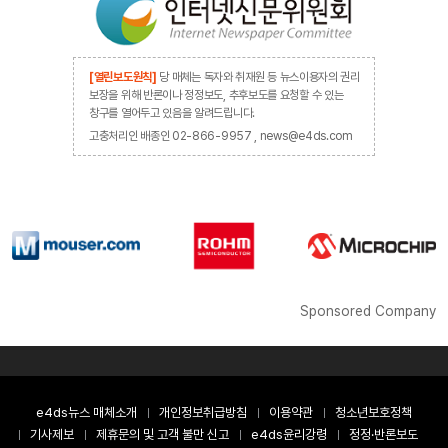
[열린보도원칙]
당 매체는 독자와 취재원 등 뉴스이용자의 권리
보장을 위해 반론이나 정정보도, 추후보도를 요청할 수 있는
창구를 열어두고 있음을 알려드립니다.
고충처리인 배종인 02-866-9957 , news@e4ds.com
Sponsored Company
e4ds뉴스 매체소개
개인정보취급방침
이용약관
청소년보호정책
기사제보
제휴문의 및 고객 불만 신고
e4ds윤리강령
정정·반론보도