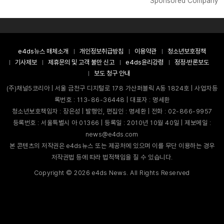
Sponsored Company
e4ds뉴스 매체소개
개인정보취급방침
이용약관
청소년보호정책
기사제보
제휴문의 및 고객 불만 신고
e4ds윤리강령
정정·반론보도
보도 청구 안내
(주)채널5코리아 | 서울 금천구 디지털로 178 가산퍼블릭 A동 1824호 | 사업자등
록번호 : 113-86-36448 | 대표자 : 명세환
청소년보호책임자 : 장은성 | 발행인, 편집인 : 명세환 | 전화 : 02-866-9957
등록번호 : 서울특별시 아 01366 | 등록일 : 2010년 10월 40일 | 제보메일 :
news@e4ds.com
본 콘텐츠의 저작권은 e4ds뉴스 또는 제공처에 있으며 이를 무단 이용하는 경우
저작권법 등에 따라 법적책임을 질 수 있습니다.
Copyright ©
2026
e4ds News. All Rights Reserved