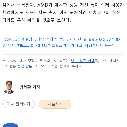
점에서 주목된다. AMD가 제시한 성능 개선 폭이 실제 사용자
환경에서도 재현될지는 출시 이후 구체적인 벤치마크와 현장
평가를 통해 확인될 것으로 보인다.
#
AMD
#
칩렛
#
성능 향상
#
게임 성능
#
라이젠 9 9950X3D2
#
3D
V-캐시
#
데스크톱 CPU
#
개발
#
크리에이티브 작업
#
캐시 용량
본 기사에 대한 정정·반론·추후보도 청구는
보도 청구 안내
를, 그간 게재된
보도문은
정정·반론보도 모아보기
를 참고해 주세요.
명세환 기자
기사 전체보기
제보하기