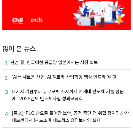
많이 본 뉴스
젠슨 황, 한국에선 공급망 일본에서는 시장 확보
1
“AI는 새로운 산업, AI 팩토리 산업혁명 핵심 인프라 될 것”
2
패키지 기판부터 뉴로모픽 소자까지 차세대 반도체 기술 한눈
3
에…2026년도 반도체사업 성과교류회
[르포]“PLC 안으로 들어간 보안, 공정 중단 전 위협 탐지”…안산
4
데모센터서 본 노조미 네트웍스 OT 보안의 실제