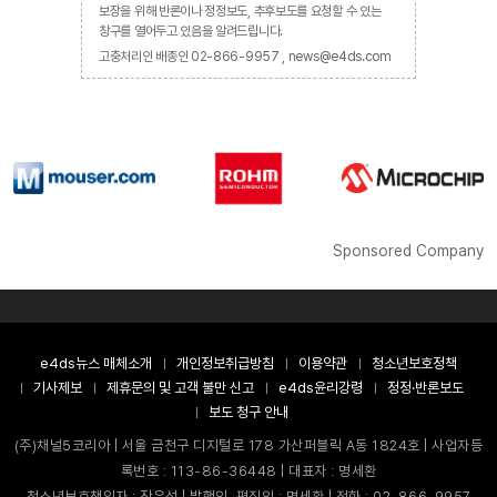
보장을 위해 반론이나 정정보도, 추후보도를 요청할 수 있는
창구를 열어두고 있음을 알려드립니다.
고충처리인 배종인 02-866-9957 , news@e4ds.com
Sponsored Company
e4ds뉴스 매체소개
개인정보취급방침
이용약관
청소년보호정책
기사제보
제휴문의 및 고객 불만 신고
e4ds윤리강령
정정·반론보도
보도 청구 안내
(주)채널5코리아 | 서울 금천구 디지털로 178 가산퍼블릭 A동 1824호 | 사업자등
록번호 : 113-86-36448 | 대표자 : 명세환
청소년보호책임자 : 장은성 | 발행인, 편집인 : 명세환 | 전화 : 02-866-9957