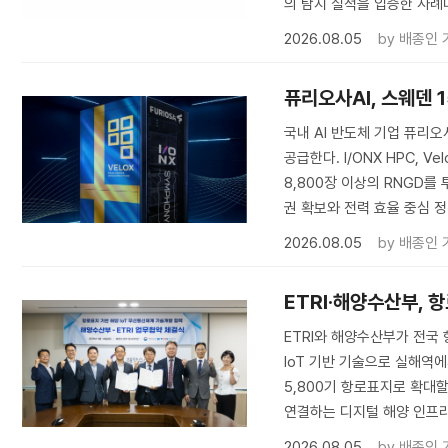
의 탐지 실적을 입증한 사례
2026.08.05
by
배종인 
퓨리오사AI, 스웨덴 
국내 AI 반도체 기업 퓨리오
공급한다. I/ONX HPC, V
8,800장 이상의 RNGD를 
권 확보와 전력 효율 중심 
2026.08.05
by
배종인 
ETRI·해양수산부, 
ETRI와 해양수산부가 전국 
IoT 기반 기술으로 실해역에
5,800기 항로표지로 확대
연결하는 디지털 해양 인프라
2026.08.05
by
배종인 