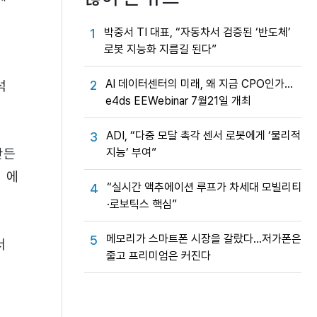
박중서 TI 대표, “자동차서 검증된 ‘반도체’
1
로봇 지능화 지름길 된다”
AI 데이터센터의 미래, 왜 지금 CPO인가…
석
2
e4ds EEWebinar 7월21일 개최
ADI, “다중 모달 촉각 센서 로봇에게 ‘물리적
3
만든
지능’ 부여”
 에
“실시간 액추에이션 루프가 차세대 모빌리티
4
·로보틱스 핵심”
메모리가 스마트폰 시장을 갈랐다…저가폰은
5
서
줄고 프리미엄은 커진다
을