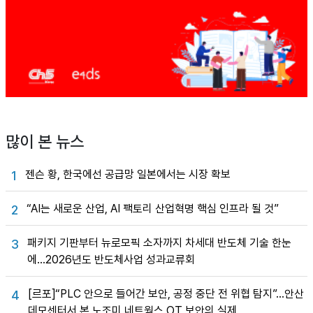
많이 본 뉴스
젠슨 황, 한국에선 공급망 일본에서는 시장 확보
1
“AI는 새로운 산업, AI 팩토리 산업혁명 핵심 인프라 될 것”
2
패키지 기판부터 뉴로모픽 소자까지 차세대 반도체 기술 한눈
3
에…2026년도 반도체사업 성과교류회
[르포]“PLC 안으로 들어간 보안, 공정 중단 전 위협 탐지”…안산
4
데모센터서 본 노조미 네트웍스 OT 보안의 실제