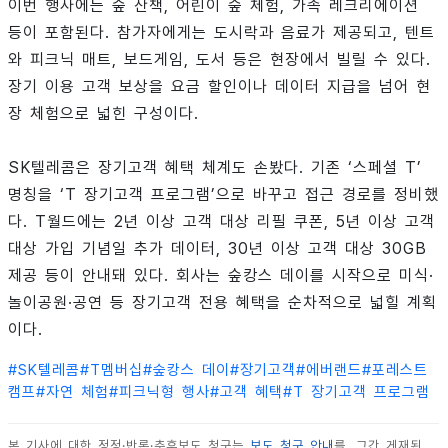
이번 행사에는 숲 산책, 어린이 숲 체험, 가족 레크리에이션
등이 포함된다. 참가자에게는 도시락과 음료가 제공되고, 텐트
와 피크닉 매트, 보드게임, 도서 등은 현장에서 빌릴 수 있다.
장기 이용 고객 보상을 요금 할인이나 데이터 지급을 넘어 현
장 체험으로 넓힌 구성이다.
SK텔레콤은 장기고객 혜택 체계도 손봤다. 기존 ‘스페셜 T’
명칭을 ‘T 장기고객 프로그램’으로 바꾸고 접근 경로를 정비했
다. T월드에는 2년 이상 고객 대상 리필 쿠폰, 5년 이상 고객
대상 가입 기념일 추가 데이터, 30년 이상 고객 대상 30GB
제공 등이 안내돼 있다. 회사는 숲캉스 데이를 시작으로 미식·
놀이공원·공연 등 장기고객 전용 혜택을 순차적으로 넓힐 계획
이다.
#
SK텔레콤
#
T멤버십
#
숲캉스 데이
#
장기고객
#
에버랜드
#
포레스트
캠프
#
자연 체험
#
피크닉형 행사
#
고객 혜택
#
T 장기고객 프로그램
본 기사에 대한 정정·반론·추후보도 청구는
보도 청구 안내
를, 그간 게재된