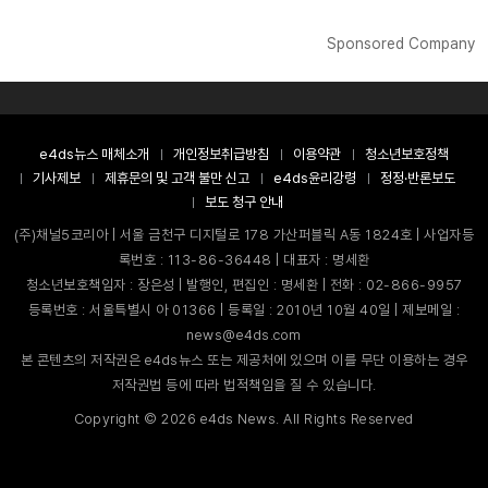
Sponsored Company
e4ds뉴스 매체소개
개인정보취급방침
이용약관
청소년보호정책
기사제보
제휴문의 및 고객 불만 신고
e4ds윤리강령
정정·반론보도
보도 청구 안내
(주)채널5코리아 | 서울 금천구 디지털로 178 가산퍼블릭 A동 1824호 | 사업자등
록번호 : 113-86-36448 | 대표자 : 명세환
청소년보호책임자 : 장은성 | 발행인, 편집인 : 명세환 | 전화 : 02-866-9957
등록번호 : 서울특별시 아 01366 | 등록일 : 2010년 10월 40일 | 제보메일 :
news@e4ds.com
본 콘텐츠의 저작권은 e4ds뉴스 또는 제공처에 있으며 이를 무단 이용하는 경우
저작권법 등에 따라 법적책임을 질 수 있습니다.
Copyright ©
2026
e4ds News. All Rights Reserved