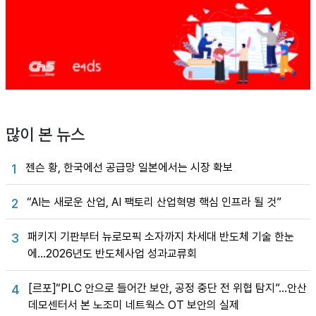
많이 본 뉴스
젠슨 황, 한국에선 공급망 일본에서는 시장 확보
1
“AI는 새로운 산업, AI 팩토리 산업혁명 핵심 인프라 될 것”
2
패키지 기판부터 뉴로모픽 소자까지 차세대 반도체 기술 한눈
3
에…2026년도 반도체사업 성과교류회
[르포]“PLC 안으로 들어간 보안, 공정 중단 전 위협 탐지”…안산
4
데모센터서 본 노조미 네트웍스 OT 보안의 실제