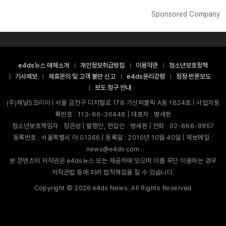
Sponsored Company
e4ds뉴스 매체소개
개인정보취급방침
이용약관
청소년보호정책
기사제보
제휴문의 및 고객 불만 신고
e4ds윤리강령
정정·반론보도
보도 청구 안내
(주)채널5코리아 | 서울 금천구 디지털로 178 가산퍼블릭 A동 1824호 | 사업자등
록번호 : 113-86-36448 | 대표자 : 명세환
청소년보호책임자 : 장은성 | 발행인, 편집인 : 명세환 | 전화 : 02-866-9957
등록번호 : 서울특별시 아 01366 | 등록일 : 2010년 10월 40일 | 제보메일 :
news@e4ds.com
본 콘텐츠의 저작권은 e4ds뉴스 또는 제공처에 있으며 이를 무단 이용하는 경우
저작권법 등에 따라 법적책임을 질 수 있습니다.
Copyright ©
2026
e4ds News. All Rights Reserved