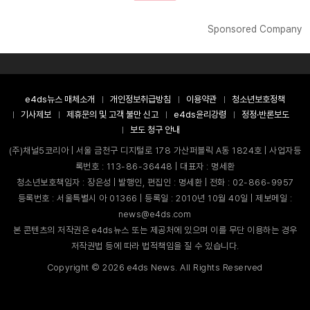
Sponsored Company
e4ds뉴스 매체소개
개인정보취급방침
이용약관
청소년보호정책
기사제보
제휴문의 및 고객 불만 신고
e4ds윤리강령
정정·반론보도
보도 청구 안내
(주)채널5코리아 | 서울 금천구 디지털로 178 가산퍼블릭 A동 1824호 | 사업자등
록번호 : 113-86-36448 | 대표자 : 명세환
청소년보호책임자 : 장은성 | 발행인, 편집인 : 명세환 | 전화 : 02-866-9957
등록번호 : 서울특별시 아 01366 | 등록일 : 2010년 10월 40일 | 제보메일 :
news@e4ds.com
본 콘텐츠의 저작권은 e4ds뉴스 또는 제공처에 있으며 이를 무단 이용하는 경우
저작권법 등에 따라 법적책임을 질 수 있습니다.
Copyright ©
2026
e4ds News. All Rights Reserved