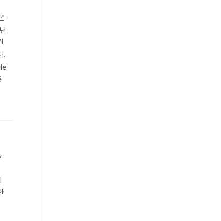
 온
5년
원
다.
le
충
능
3
지
한