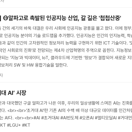
기자
기] ⑪알파고로 촉발된 인공지능 산업, 갈 길은 '첩첩산중'
 간의 세기의 바둑 대결은 우리 사회에 인공지능 광풍을 몰고 왔다. 이에 정
별도로 인공지능 분야의 기술 로드맵을 추가했다. 인공지능은 인간의 인지능력, 학
 등과 같이 인간의 고차원적인 정보처리 능력을 구현하기 위한 ICT 기술이다. ‘
적인 사회로의 진화’로 전망되는 제4차 산업혁명의 주역으로 꼽힌다. 지능정보
는 ‘지능’과 빅데이터, IoT, 클라우드에 기반한 ‘정보’가 결합되어 새로운 
보처리 SW 및 HW 융합기술을 말한다.
자
대 AI’ 시장
9단과 대국했던 구글 알파고가 나온 이후, 우리의 일상생활에 스며든 AI는 진화
. <br><br>‘초거대 AI’란 기존 AI의 수백 배 이상 대규모 데이터를 인간처
 AI다. <br><br>#AI #초거대AI #AI반도체 #오픈AI #멀티모달AI #거대
T #LGU+ #KT