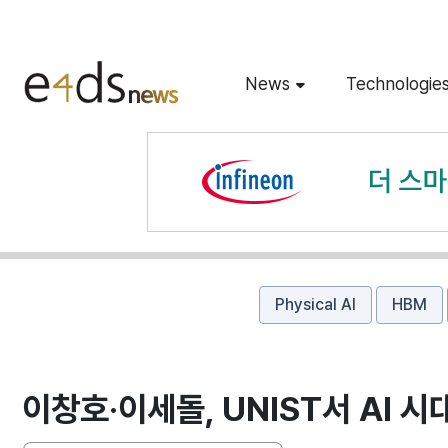
News
Technologie
Physical AI
HBM
이창호·이세돌, UNIST서 AI 시