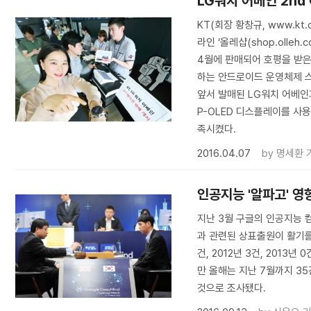
LG워치 어베인 2nd
KT(회장 황창규, www.kt
라인 ‘올레샵(shop.olleh
4월에 판매되어 호평을 받은
하는 안드로이드 운영체제 스
앞서 발매된 LG워치 어베인과 
P-OLED 디스플레이를 사
족시켰다.
2016.04.07
by
명세환 
인공지능 '알파고' 영
지난 3월 구글의 인공지능 
과 관련된 상표출원이 활기를 
건, 2012년 3건, 2013년
만 올해는 지난 7월까지 3
것으로 조사됐다.