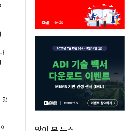
이
의
와
 바
이
는
 맞
획이
많이 본 뉴스