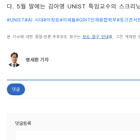
다. 5월 말에는 김아영 UNIST 특임교수의 스크리
#
UNIST
#
AI 시대
#
이창호
#
이세돌
#
GRIT인재융합학부
#
토크콘서
본 기사에 대한 정정·반론·추후보도 청구는
보도 청구 안내
를, 그간 게재된
명세환 기자
댓글
댓글등록