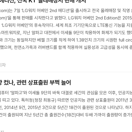
 에디션, 전국 KT 올레매장서 판매 개시
.com)는 7일 ‘LG워치 어베인 2nd 에디션’을 출시하고 전국 올레매장 및 직영
.com)’을 통해 판매를 시작한다고 밝혔다. LG워치 어베인 2nd Edition은 201
 ‘LG워치 어베인’의 후속작이다. 세계 최초 기기단독으로 LTE통신 기능을 지
마트워치로, 지난 알파고 대전에서 이세돌 9단이 착용하여 화제가 되기도 했
크기는 동일하지만 베젤 크기를 작게 하여 1.38인치 크기의 시원한 full circ
용했으며, 천연소가죽과 러버밴드를 함께 적용하여 실용성과 고급성을 동시에 
기자
향 컸나, 관련 상표출원 부쩍 늘어
컴퓨터 ‘알파고’와 이세돌 9단의 바둑 대결로 세간의 관심을 모은 이후, 인공지
띠고 있다. 특허청(청장 최동규) 따르면 인공지능 관련 상표출원이 2011년 
 0건, 2014년 9건, 2015년 3건으로 5년간 18건이 출원된 것으로 나타났다. 하
5건이 출원되며 지난 5년간 총 출원건수(18건)대비 두배 가까이 출원량이 증가