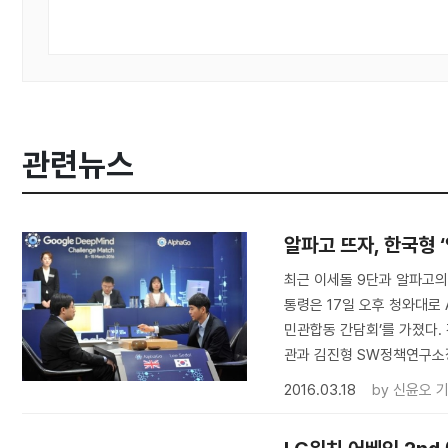
관련뉴스
알파고 뜨자, 한국형 
최근 이세돌 9단과 알파고의
통령은 17일 오후 청와대로 
민관합동 간담회’를 가졌다.
관과 김진형 SW정책연구소장
2016.03.18
by
신윤오 