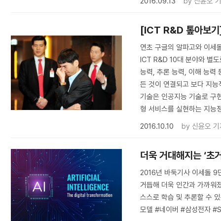
2016.09.13
by
신윤오 
[ICT R&D 톺아보
연초 구글의 알파고와 이세돌
ICT R&D 10대 분야와 
능력, 추론 능력, 이해 능력
든 것이 연결되고 보다 지능
기술은 인공지능 기술로 구현되
형 서비스를 실현하는 지능정
2016.10.10
by
신윤오 기
더욱 거대해지는 ‘초거
2016년 바둑기사 이세돌 
거듭해 더욱 인간과 가까워졌다
스스로 학습 및 추론할 수 있는
모델 #네이버 #삼성전자 #SK