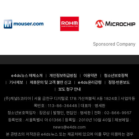
Sponsored Company
e4ds뉴스 매체소개
개인정보취급방침
이용약관
청소년보호정책
기사제보
제휴문의 및 고객 불만 신고
e4ds윤리강령
정정·반론보도
보도 청구 안내
(주)채널5코리아 | 서울 금천구 디지털로 178 가산퍼블릭 A동 1824호 | 사업자등
록번호 : 113-86-36448 | 대표자 : 명세환
청소년보호책임자 : 장은성 | 발행인, 편집인 : 명세환 | 전화 : 02-866-9957
등록번호 : 서울특별시 아 01366 | 등록일 : 2010년 10월 40일 | 제보메일 :
news@e4ds.com
본 콘텐츠의 저작권은 e4ds뉴스 또는 제공처에 있으며 이를 무단 이용하는 경우