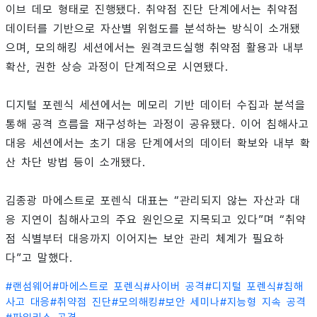
이브 데모 형태로 진행됐다. 취약점 진단 단계에서는 취약점
데이터를 기반으로 자산별 위험도를 분석하는 방식이 소개됐
으며, 모의해킹 세션에서는 원격코드실행 취약점 활용과 내부
확산, 권한 상승 과정이 단계적으로 시연됐다.
디지털 포렌식 세션에서는 메모리 기반 데이터 수집과 분석을
통해 공격 흐름을 재구성하는 과정이 공유됐다. 이어 침해사고
대응 세션에서는 초기 대응 단계에서의 데이터 확보와 내부 확
산 차단 방법 등이 소개됐다.
김종광 마에스트로 포렌식 대표는 “관리되지 않는 자산과 대
응 지연이 침해사고의 주요 원인으로 지목되고 있다”며 “취약
점 식별부터 대응까지 이어지는 보안 관리 체계가 필요하
다”고 말했다.
#
랜섬웨어
#
마에스트로 포렌식
#
사이버 공격
#
디지털 포렌식
#
침해
사고 대응
#
취약점 진단
#
모의해킹
#
보안 세미나
#
지능형 지속 공격