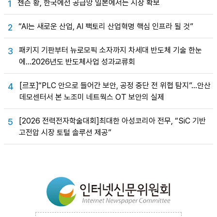
젠슨 황, 한국에선 공급망 일본에서는 시장 확보
1
“AI는 새로운 산업, AI 팩토리 산업혁명 핵심 인프라 될 것”
2
패키지 기판부터 뉴로모픽 소자까지 차세대 반도체 기술 한눈
3
에…2026년도 반도체사업 성과교류회
[르포]“PLC 안으로 들어간 보안, 공정 중단 전 위협 탐지”…안산
4
데모센터서 본 노조미 네트웍스 OT 보안의 실제
[2026 전력전자학술대회]최대한 아성코리아 전무, “SiC 기반
5
고전압 시장 토털 솔루션 제공”