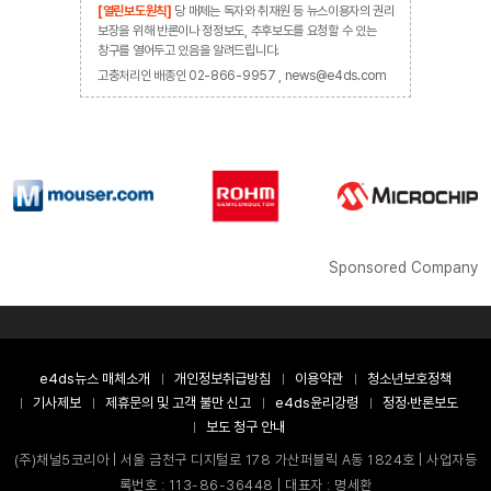
[열린보도원칙]
당 매체는 독자와 취재원 등 뉴스이용자의 권리
보장을 위해 반론이나 정정보도, 추후보도를 요청할 수 있는
창구를 열어두고 있음을 알려드립니다.
고충처리인 배종인 02-866-9957 , news@e4ds.com
Sponsored Company
e4ds뉴스 매체소개
개인정보취급방침
이용약관
청소년보호정책
기사제보
제휴문의 및 고객 불만 신고
e4ds윤리강령
정정·반론보도
보도 청구 안내
(주)채널5코리아 | 서울 금천구 디지털로 178 가산퍼블릭 A동 1824호 | 사업자등
록번호 : 113-86-36448 | 대표자 : 명세환