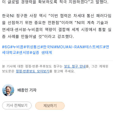
이 글로벌 경쟁력을 확보하도록 적극 지원하겠다”고 말했다.
한국NI 정구환 사장 역시 “이번 협력은 차세대 통신 패러다임
을 선점하기 위한 중요한 전환점”이라며 “NI의 계측 기술과
연세대·센서뷰·누비콤의 역량이 결합해 세계 시장에서 통할 실
증 사례를 만들어낼 것”이라고 강조했다.
#
6G
#
누비콤
#
위성통신
#
한국NI
#
MOU
#
AI-RAN
#
테스트베드
#
연
세대학교
#
센서뷰
#
실증 생태계
본 기사에 대한 정정·반론·추후보도 청구는
보도 청구 안내
를, 그간 게재된
보도문은
정정·반론보도 모아보기
를 참고해 주세요.
배종인 기자
기사 전체보기
제보하기