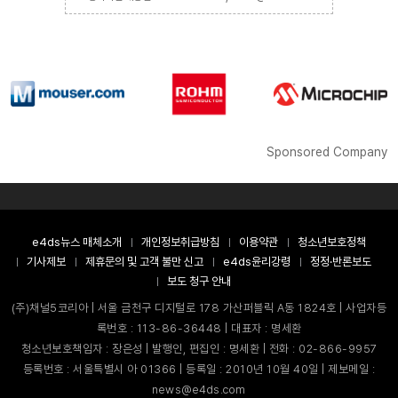
Sponsored Company
e4ds뉴스 매체소개
개인정보취급방침
이용약관
청소년보호정책
기사제보
제휴문의 및 고객 불만 신고
e4ds윤리강령
정정·반론보도
보도 청구 안내
(주)채널5코리아 | 서울 금천구 디지털로 178 가산퍼블릭 A동 1824호 | 사업자등
록번호 : 113-86-36448 | 대표자 : 명세환
청소년보호책임자 : 장은성 | 발행인, 편집인 : 명세환 | 전화 : 02-866-9957
등록번호 : 서울특별시 아 01366 | 등록일 : 2010년 10월 40일 | 제보메일 :
news@e4ds.com