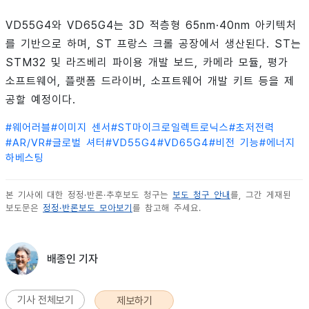
VD55G4와 VD65G4는 3D 적층형 65nm·40nm 아키텍처
를 기반으로 하며, ST 프랑스 크롤 공장에서 생산된다. ST는
STM32 및 라즈베리 파이용 개발 보드, 카메라 모듈, 평가
소프트웨어, 플랫폼 드라이버, 소프트웨어 개발 키트 등을 제
공할 예정이다.
#
웨어러블
#
이미지 센서
#
ST마이크로일렉트로닉스
#
초저전력
#
AR/VR
#
글로벌 셔터
#
VD55G4
#
VD65G4
#
비전 기능
#
에너지
하베스팅
본 기사에 대한 정정·반론·추후보도 청구는
보도 청구 안내
를, 그간 게재된
보도문은
정정·반론보도 모아보기
를 참고해 주세요.
배종인 기자
기사 전체보기
제보하기