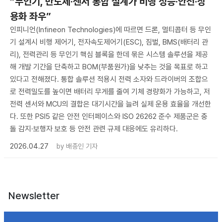
“무인기, 반도체·센서 통합 설계가 비행 성능·안전·상
용화 좌우”
인피니언(Infineon Technologies)에 따르면 드론, 멀티콥터 등 무인
기 설계시 비행 제어기, 전자속도제어기(ESC), 짐벌, BMS(배터리 관
리), 전력관리 등 무인기 핵심 블록을 한데 묶은 시스템 솔루션을 제공
해 개발 기간을 단축하고 BOM(부품원가)을 낮추는 것을 목표로 하고
있다고 전해졌다. 통합 솔루션 적용시 전력 소자와 드라이버의 조합으
로 전력밀도를 높이면 배터리 무게를 줄여 기체 경량화가 가능하고, 저
전력 센서와 MCU의 결합은 대기시간을 늘려 실제 운용 효율을 개선한
다. 또한 PSI5 같은 안전 인터페이스와 ISO 26262 준수 제품군은 충
돌 감지·보행자 보호 등 안전 관련 규제 대응에도 유리하다.
2026.04.27
by
배종인 기자
Newsletter