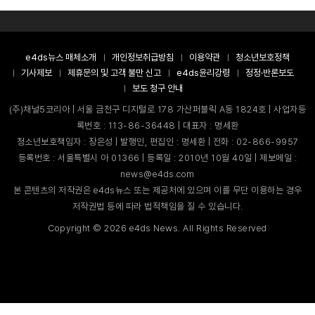
e4ds뉴스 매체소개
개인정보취급방침
이용약관
청소년보호정책
기사제보
제휴문의 및 고객 불만 신고
e4ds윤리강령
정정·반론보도
보도 청구 안내
(주)채널5코리아 | 서울 금천구 디지털로 178 가산퍼블릭 A동 1824호 | 사업자등
록번호 : 113-86-36448 | 대표자 : 명세환
청소년보호책임자 : 장은성 | 발행인, 편집인 : 명세환 | 전화 : 02-866-9957
등록번호 : 서울특별시 아 01366 | 등록일 : 2010년 10월 40일 | 제보메일 :
news@e4ds.com
본 콘텐츠의 저작권은 e4ds뉴스 또는 제공처에 있으며 이를 무단 이용하는 경우
저작권법 등에 따라 법적책임을 질 수 있습니다.
Copyright ©
2026
e4ds News. All Rights Reserved