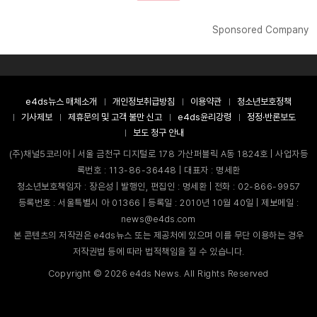
Sponsored Company
e4ds뉴스 매체소개
개인정보취급방침
이용약관
청소년보호정책
기사제보
제휴문의 및 고객 불만 신고
e4ds윤리강령
정정·반론보도
보도 청구 안내
(주)채널5코리아 | 서울 금천구 디지털로 178 가산퍼블릭 A동 1824호 | 사업자등
록번호 : 113-86-36448 | 대표자 : 명세환
청소년보호책임자 : 장은성 | 발행인, 편집인 : 명세환 | 전화 : 02-866-9957
등록번호 : 서울특별시 아 01366 | 등록일 : 2010년 10월 40일 | 제보메일 :
news@e4ds.com
본 콘텐츠의 저작권은 e4ds뉴스 또는 제공처에 있으며 이를 무단 이용하는 경우
저작권법 등에 따라 법적책임을 질 수 있습니다.
Copyright ©
2026
e4ds News. All Rights Reserved