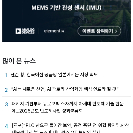
많이 본 뉴스
젠슨 황, 한국에선 공급망 일본에서는 시장 확보
1
“AI는 새로운 산업, AI 팩토리 산업혁명 핵심 인프라 될 것”
2
패키지 기판부터 뉴로모픽 소자까지 차세대 반도체 기술 한눈
3
에…2026년도 반도체사업 성과교류회
[르포]“PLC 안으로 들어간 보안, 공정 중단 전 위협 탐지”…안산
4
데모센터서 본 노조미 네트웍스 OT 보안의 실제