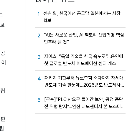
젠슨 황, 한국에선 공급망 일본에서는 시장
1
그
확보
 교
“AI는 새로운 산업, AI 팩토리 산업혁명 핵심
2
인프라 될 것”
을공
자이스, “독일 기술을 한국 속도로”…용인에
3
 이
첫 글로벌 반도체 이노베이션 센터 개소
패키지 기판부터 뉴로모픽 소자까지 차세대
4
반도체 기술 한눈에…2026년도 반도체사업
창립
성과교류회
[르포]“PLC 안으로 들어간 보안, 공정 중단
5
전 위협 탐지”…안산 데모센터서 본 노조미
네트웍스 OT 보안의 실제
기판
립