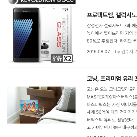
프로텍트엠, 갤럭시노
삼성전자 갤럭시노트7과 애플
높이에서 떨어뜨리면 거의 깨
80%로 추정된다. 하지만 
2016.08.07
by
김수지 
코닝, 프리미엄 유리 
코닝은 오늘 코닝고릴라글라스(C
MASTERPIX(마스터픽스)
마스터픽스는 사진 이미지를 
세계 50억여 대의 전자기기의
터픽스의 유리로 활용됐다. 
고 가벼우면서 높은 내구성