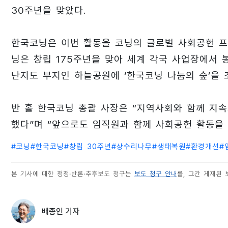
30주년을 맞았다.
한국코닝은 이번 활동을 코닝의 글로벌 사회공헌 프로그램
닝은 창립 175주년을 맞아 세계 각국 사업장에서 
난지도 부지인 하늘공원에 ‘한국코닝 나눔의 숲’을 
반 홀 한국코닝 총괄 사장은 “지역사회와 함께 지
했다”며 “앞으로도 임직원과 함께 사회공헌 활동을 
#
코닝
#
한국코닝
#
창립 30주년
#
상수리나무
#
생태복원
#
환경개선
#
본 기사에 대한 정정·반론·추후보도 청구는
보도 청구 안내
를, 그간 게재된
배종인 기자