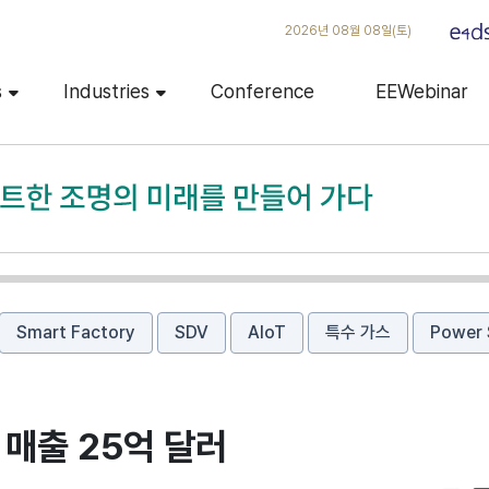
2026년 08월 08일(토)
s
Industries
Conference
EEWebinar
Smart Factory
SDV
AIoT
특수 가스
Power 
 매출 25억 달러