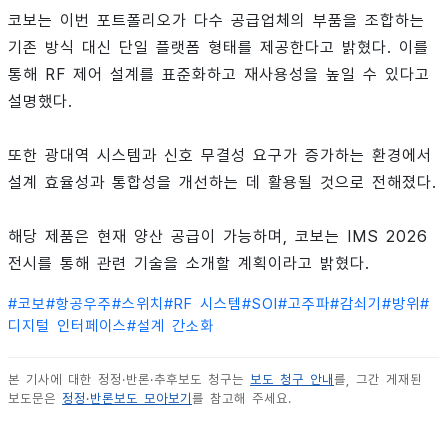
코보는 이번 포트폴리오가 다수 공급업체의 부품을 조합하는
기존 방식 대신 단일 플랫폼 형태를 제공한다고 밝혔다. 이를
통해 RF 제어 설계를 표준화하고 재사용성을 높일 수 있다고
설명했다.
또한 광대역 시스템과 신호 무결성 요구가 증가하는 환경에서
설계 효율성과 통합성을 개선하는 데 활용될 것으로 전해졌다.
해당 제품은 현재 양산 공급이 가능하며, 코보는 IMS 2026
전시를 통해 관련 기술을 소개할 계획이라고 밝혔다.
#
코보
#
항공우주
#
스위치
#
RF 시스템
#
SOI
#
고주파
#
감쇠기
#
방위
#
디지털 인터페이스
#
설계 간소화
본 기사에 대한 정정·반론·추후보도 청구는
보도 청구 안내
를, 그간 게재된
보도문은
정정·반론보도 모아보기
를 참고해 주세요.