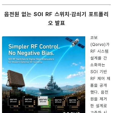
음전원 없는 SOI RF 스위치·감쇠기 포트폴리
오 발표
코보
(Qorvo)가
RF 시스템
설계를 간
소화하는
SOI 기반
RF 제어 제
품을 공개
했다. 음전
원을 제거
한 설계로
고주파 시