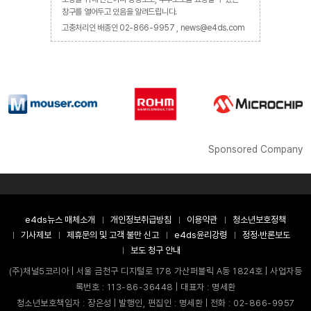
창구를 열어두고 있음을 알려드립니다.
고충처리인 배종인 02-866-9957 , news@e4ds.com
Sponsored Company
e4ds뉴스 매체소개
개인정보취급방침
이용약관
청소년보호정책
기사제보
제휴문의 및 고객 불만 신고
e4ds윤리강령
정정·반론보도
보도 청구 안내
(주)채널5코리아 | 서울 금천구 디지털로 178 가산퍼블릭 A동 1824호 | 사업자등
록번호 : 113-86-36448 | 대표자 : 명세환
청소년보호책임자 : 장은성 | 발행인, 편집인 : 명세환 | 전화 : 02-866-9957