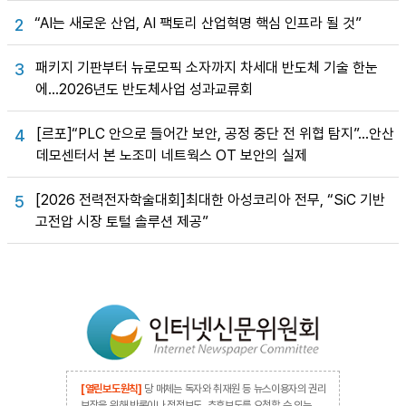
“AI는 새로운 산업, AI 팩토리 산업혁명 핵심 인프라 될 것”
2
패키지 기판부터 뉴로모픽 소자까지 차세대 반도체 기술 한눈
3
에…2026년도 반도체사업 성과교류회
[르포]“PLC 안으로 들어간 보안, 공정 중단 전 위협 탐지”…안산
4
데모센터서 본 노조미 네트웍스 OT 보안의 실제
[2026 전력전자학술대회]최대한 아성코리아 전무, “SiC 기반
5
고전압 시장 토털 솔루션 제공”
[열린보도원칙]
당 매체는 독자와 취재원 등 뉴스이용자의 권리
보장을 위해 반론이나 정정보도, 추후보도를 요청할 수 있는