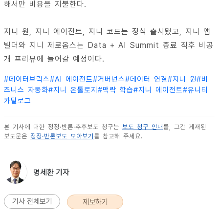
해서만 비용을 지불한다.
지니 원, 지니 에이전트, 지니 코드는 정식 출시됐고, 지니 앱
빌더와 지니 제로옵스는 Data + AI Summit 종료 직후 비공
개 프리뷰에 들어갈 예정이다.
#
데이터브릭스
#
AI 에이전트
#
거버넌스
#
데이터 연결
#
지니 원
#
비
즈니스 자동화
#
지니 온톨로지
#
맥락 학습
#
지니 에이전트
#
유니티
카탈로그
본 기사에 대한 정정·반론·추후보도 청구는
보도 청구 안내
를, 그간 게재된
보도문은
정정·반론보도 모아보기
를 참고해 주세요.
명세환 기자
기사 전체보기
제보하기