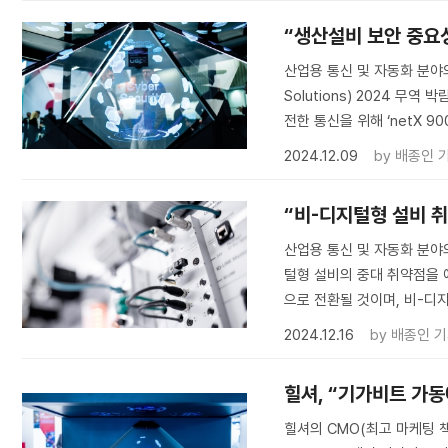
“생산설비 보안 중요성
산업용 통신 및 자동화 분야의
Solutions) 2024 무
전한 통신을 위해 ‘netX 
2024.12.09
by
배종인 
“비-디지털형 설비 취약
산업용 통신 및 자동화 분야의 선
털형 설비의 중대 취약점을 
으로 전환될 것이며, 비-디
2024.12.16
by
배종인 
힐셔, “기가비트 가동
힐셔의 CMO(최고 마케팅 책