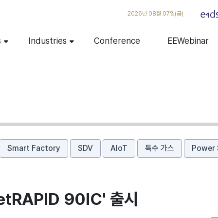
2026년 08월 07일(금)
s
Industries
Conference
EEWebinar
Smart Factory
SDV
AIoT
특수 가스
Power 
RAPID 90IC' 출시