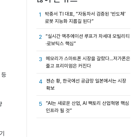
박중서 TI 대표, “자동차서 검증된 ‘반도체’
1
로봇 지능화 지름길 된다”
“실시간 액추에이션 루프가 차세대 모빌리티
2
·로보틱스 핵심”
일
메모리가 스마트폰 시장을 갈랐다…저가폰은
3
줄고 프리미엄은 커진다
 등
젠슨 황, 한국에선 공급망 일본에서는 시장
4
확보
“AI는 새로운 산업, AI 팩토리 산업혁명 핵심
량
5
인프라 될 것”
주기