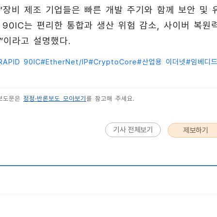
)는 “장비 제조 기업들은 빠른 개발 주기와 함께 보안 및 
D 90IC는 편리한 통합과 생산 위험 감소, 사이버 복원
”이라고 설명했다.
RAPID 90IC
#
EtherNet/IP
#
CryptoCore
#
산업용 이더넷
#
임베디드
 보도문은
정정·반론보도 모아보기
를 참고해 주세요.
기사 전체보기
제보하기