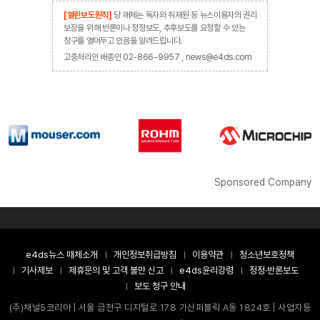
[열린보도원칙]
당 매체는 독자와 취재원 등 뉴스이용자의 권리
보장을 위해 반론이나 정정보도, 추후보도를 요청할 수 있는
창구를 열어두고 있음을 알려드립니다.
고충처리인 배종인 02-866-9957 , news@e4ds.com
Sponsored Company
e4ds뉴스 매체소개
개인정보취급방침
이용약관
청소년보호정책
기사제보
제휴문의 및 고객 불만 신고
e4ds윤리강령
정정·반론보도
보도 청구 안내
(주)채널5코리아 | 서울 금천구 디지털로 178 가산퍼블릭 A동 1824호 | 사업자등