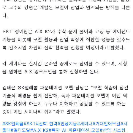
로 교수의 강연은 개발된 모델이 산업과 연계되는 방식을 다룬
다.
SKT 정예팀은 A.X K2가 수학 문제 풀이와 코딩 등 에이전트
기능을 비롯해 모델 활용과 산업 확장에 적합한 성능을 갖추도
록 컨소시엄 차원의 산학 협력을 진행할 예정이라고 밝혔다.
각 세미나는 실시간 온라인 중계로도 참여할 수 있으며, 시청
을 원하면 A.X 링크드인을 통해 신청하면 된다.
김태윤 SK텔레콤 파운데이션 모델 담당은 “모델 학습에 담긴
기술적 배경을 쉽게 전달해, 독자 파운데이션 모델이 어떤 역
량을 갖춰야 하는지 누구나 이해하고 공감할 수 있도록 하는
것이 이번 세미나의 취지”라고 말했다.
#
SK텔레콤
#
SKT
#
산학 협력
#
인공지능
#
세미나
#
거대언어모델
#
서
울대
#
멀티모달
#
A.X K2
#
독자 AI 파운데이션 모델
#
산업 시스템