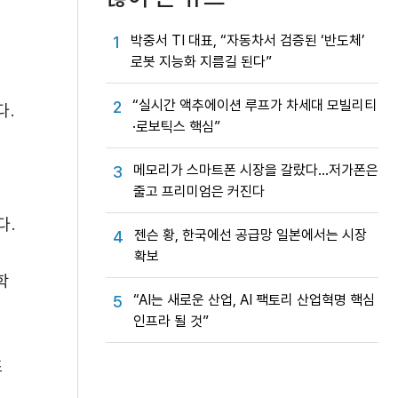
박중서 TI 대표, “자동차서 검증된 ‘반도체’
1
로봇 지능화 지름길 된다”
“실시간 액추에이션 루프가 차세대 모빌리티
2
다.
·로보틱스 핵심”
메모리가 스마트폰 시장을 갈랐다…저가폰은
3
줄고 프리미엄은 커진다
다.
젠슨 황, 한국에선 공급망 일본에서는 시장
4
확보
학
“AI는 새로운 산업, AI 팩토리 산업혁명 핵심
5
인프라 될 것”
조