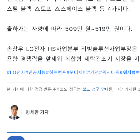
스틸 블랙 △토프 △스페이스 블랙 등 4가지다.
출하가는 사양에 따라 509만 원~519만 원이다.
손창우 LG전자 HS사업본부 리빙솔루션사업부장은 “
용량 경쟁력을 앞세워 복합형 세탁건조기 시장을 지
#
LG전자
#
인공지능
#
히트펌프
#
모터제어
#
가전
#
워시타워
#
워시콤
본 기사에 대한 정정·반론·추후보도 청구는
보도 청구 안내
를, 그간 게재된
명세환 기자