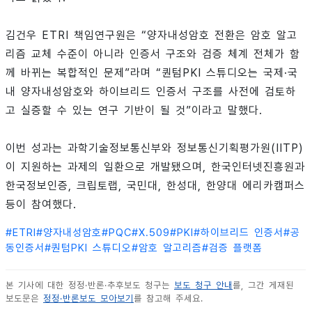
김건우 ETRI 책임연구원은 “양자내성암호 전환은 암호 알고
리즘 교체 수준이 아니라 인증서 구조와 검증 체계 전체가 함
께 바뀌는 복합적인 문제”라며 “퀀텀PKI 스튜디오는 국제·국
내 양자내성암호와 하이브리드 인증서 구조를 사전에 검토하
고 실증할 수 있는 연구 기반이 될 것”이라고 말했다.
이번 성과는 과학기술정보통신부와 정보통신기획평가원(IITP)
이 지원하는 과제의 일환으로 개발됐으며, 한국인터넷진흥원과
한국정보인증, 크립토랩, 국민대, 한성대, 한양대 에리카캠퍼스
등이 참여했다.
#
ETRI
#
양자내성암호
#
PQC
#
X.509
#
PKI
#
하이브리드 인증서
#
공
동인증서
#
퀀텀PKI 스튜디오
#
암호 알고리즘
#
검증 플랫폼
본 기사에 대한 정정·반론·추후보도 청구는
보도 청구 안내
를, 그간 게재된
보도문은
정정·반론보도 모아보기
를 참고해 주세요.