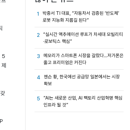
인프
박중서 TI 대표, “자동차서 검증된 ‘반도체’
1
로봇 지능화 지름길 된다”
직
“실시간 액추에이션 루프가 차세대 모빌리티
2
·로보틱스 핵심”
메모리가 스마트폰 시장을 갈랐다…저가폰은
 5
3
줄고 프리미엄은 커진다
 제
젠슨 황, 한국에선 공급망 일본에서는 시장
4
확보
 갖
“AI는 새로운 산업, AI 팩토리 산업혁명 핵심
5
인프라 될 것”
P