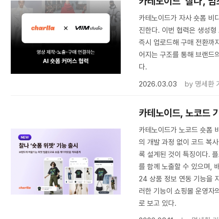
카테노이드 ‘찰나’, 
카테노이드가 자사 숏폼 비디오
진한다. 이번 협력은 생성형
즉시 업로드해 구매 전환까지
어지는 구조를 통해 브랜드의
다.
2026.03.03
by
명세환 
카테노이드, 노코드 기
카테노이드가 노코드 숏폼 비디오
의 개발 과정 없이 코드 복
록 설계된 것이 특징이다. 
를 함께 노출할 수 있으며, 
24 상품 정보 연동 기능을
러한 기능이 쇼핑몰 운영자의
로 보고 있다.